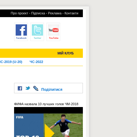
-
-
-
Про проект
Підписка
Реклама
Контакти
отий КЛУБ
УСІ ТРАНСФЕРИ
МІЙ КЛУБ
С-2019 (U-20)
ЧС-2022
Поділитися
ФИФА назвала 10 лучших голов ЧМ-2018