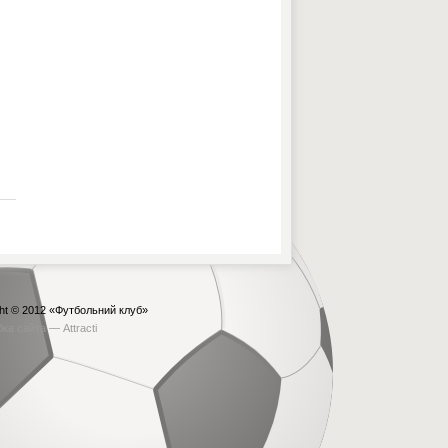
ht © 2012
«Футбольний клуб»
бка сайта —
Attracti