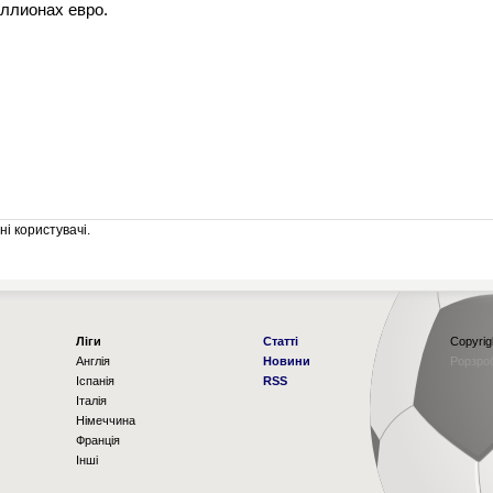
ллионах евро.
і користувачі.
Ліги
Статті
Copyrig
Англія
Новини
Рорзро
Іспанія
RSS
Італія
Німеччина
Франція
Інші