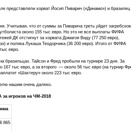
але представляли хорват Йосип Пиварич («Динамо») и бразилец
ня. Учитывая, что от суммы за Пиварича треть уйдет загребско
футболиста около 155 тыс евро. Но это не все выплаты ФИФА
ежей ДК отстигнут за хорвата Домагоя Виду (77 250 евро),
о) и поляка Лукаша Теодорчика (36 200 евро). Итого от ФИФА
тыс евро.
на бразильцах. Тайсон и Фред пробыли на турнире 23 дня. За
о 167 тыс евро, а за второго — около 56 тыс евро (на турнир Фр
аплатит «Шахтеру» около 223 тыс евро.
телю нашим очень далеко.
 за игроков на ЧМ-2018
мма
6 865