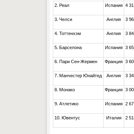
2. Реал
Испания
4 31
3. Челси
Англия
3 96
4. Тоттенхэм
Англия
3 84
5. Барселона
Испания
3 65
6. Пари Сен-Жермен
Франция
3 60
7. Манчестер Юнайтед
Англия
3 34
8. Монако
Франция
3 00
9. Атлетико
Испания
2 67
10. Ювентус
Италия
2 51