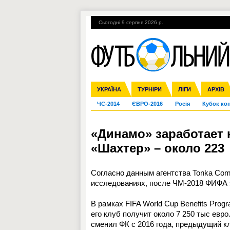
Сьогодні 9 серпня 2026 р.
Гарячі теми
УПЛ, 2-й тур
ВІЙНА
УКРАЇНА
Збірна
Ліга чемпіонів
Англія
Іспанія
Прем'єр-ліга
ТУРНІРИ
Ліга Європи
Італія
Перша ліга
ЛІГИ
Німеччина
Міжнародні
АРХІВ
Дру
ЧС-2014
ЄВРО-2016
Росія
Кубок ко
«Динамо» заработает н
«Шахтер» – около 223
Согласно данным агентства Tonka Com
исследованиях, после ЧМ-2018 ФИФА 
В рамках FIFA World Cup Benefits Pro
его клуб получит около 7 250 тыс евро
сменил ФК с 2016 года, предыдущий кл