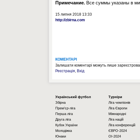
Примечание.
Все суммы указаны в ми
15 липня 2018 13:33
http://zbirna.com
КОМЕНТАРІ
Залишати коментарі можуть лише зареєстрован
Реєстрація
,
Вхід
Українcький футбол
Турніри
Збірна
Ліга чемпіонів
Прем'єр-ліга
Ліга Європи
Перша ліга
Міжнародні
Друга ліга
Ліга націй
Кубок України
Ліга конференцій
Молодіжка
ЄВРО-2024
Юнаки
OI-2024