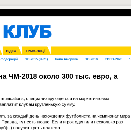
УПЛ-ПЕРЕХОДИ
СКРИЖАЛІ
ЄВРОКУБКИ
Зол
га ліга
Франція
ВІДЕО
Ліга націй
Кубок України
Інші
ТРАНСЛЯЦІЇ
Ліга конференцій
Молодіжка
ЄВРО-2024
Юнаки
Інші
OI-2024
ЧС-2026
нфедерацій
ЧЄ-2015 (U-21)
Копа Америка
ЧС-2018
ЄВРО-2020
Ч
а ЧМ-2018 около 300 тыс. евро, а
munications, специализирующегося на маркетинговых
заплатит клубам кругленькую сумму.
gram, за каждый день нахождения футболиста на чемпионат мира
. Правда, тут есть нюанс. Если игрок один или несколько раз
уб(ы) получит треть платежа.