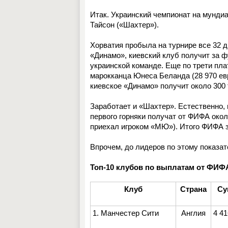
Итак. Украинский чемпионат на мунди
Тайсон («Шахтер»).
Хорватия пробыла на турнире все 32 д
«Динамо», киевский клуб получит за 
украинской команде. Еще по трети плат
марокканца Юнеса Беланда (28 970 евр
киевское «Динамо» получит около 300 
Заработает и «Шахтер». Естественно, 
первого горняки получат от ФИФА окол
приехал игроком «МЮ»). Итого ФИФА з
Впрочем, до лидеров по этому показа
Топ-10 клубов по выплатам от ФИФА
Клуб
Страна
Су
1. Манчестер Сити
Англия
4 41