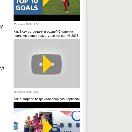
25 липня 2018 19:54
му
Как Виду встречали в родной Славонии
после успешного выступления на ЧМ-2018
ед
18 липня 2018 12:09
Как в Загребе встречали сборную Хорватии