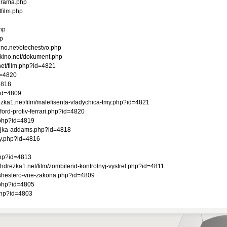
drama.php
film.php
hp
hp
no.net/otechestvo.php
kino.net/dokument.php
et/film.php?id=4821
id=4820
4818
?id=4809
.net/film/malefisenta-vladychica-tmy.php?id=4821
rd-protiv-ferrari.php?id=4820
i.php?id=4819
ejka-addams.php?id=4818
dy.php?id=4816
php?id=4813
ka1.net/film/zombilend-kontrolnyj-vystrel.php?id=4811
shestero-vne-zakona.php?id=4809
.php?id=4805
php?id=4803