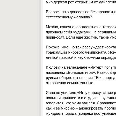
мир держал рот открытым от удивления
Вопрос – кто донесет ее без правок и 
естественному желанию?
Можно, конечно, согласиться с тезисо
признаем себя чудаками, не верящими,
привносят. Если еще жестче, такие ум
Похоже, именно так рассуждает корм
трансляций мирового чемпионата. Ясн
липкой патокой и неуклюжими оправда
К слову, на телеканале «Интер» попы
названием «Большая игра». Разноса де
руинах общего отношения ТВ к спорту.
откровенно сомнительные.
Явно не усилило «Игру» присутствие
попытки привнести в студию шоу сильн
говорится, кто чему учился. Сравнив
как и ее миссию – анонсировать прог
мундиаль города (вопреки поступающ