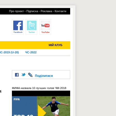
-
-
-
Про проект
Підписка
Реклама
Контакти
отий КЛУБ
УСІ ТРАНСФЕРИ
МІЙ КЛУБ
С-2019 (U-20)
ЧС-2022
Поділитися
ФИФА назвала 10 лучших голов ЧМ-2018
я