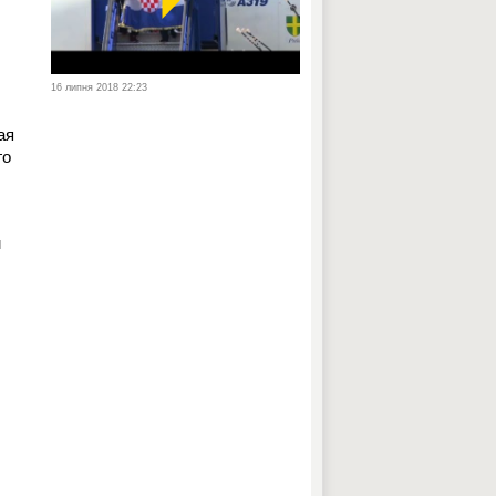
16 липня 2018 22:23
ая
го
м