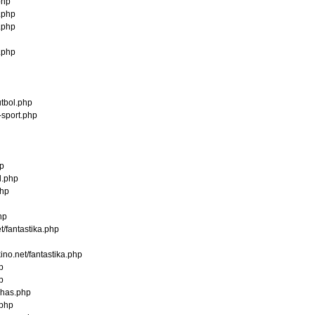
php
.php
.php
.php
tbol.php
sport.php
hp
l.php
php
hp
fantastika.php
no.net/fantastika.php
p
p
zhas.php
.php