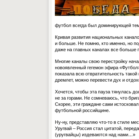
футбол всегда был доминирующей те
Кривая развития национальных канало
и больше. Не помню, кто именно, но 
даже на главных каналах все больше 
Многие каналы свою перестройку нача
новоявленный гегемон эфира «Футбол»
показала всю отвратительность такой
дремлет, можно перевести дух и отдо
Хочется, чтобы эта пауза тянулась д
не за горами. Не сомневаюсь, что бри
Скорее, эти граждане сами истосковал
футбольной российщине.
Ну-ну, представляю что-то в стиле ме
Уругвай – Россия стал цитатой, переда
(уругвайцы) издеваются над нами…»