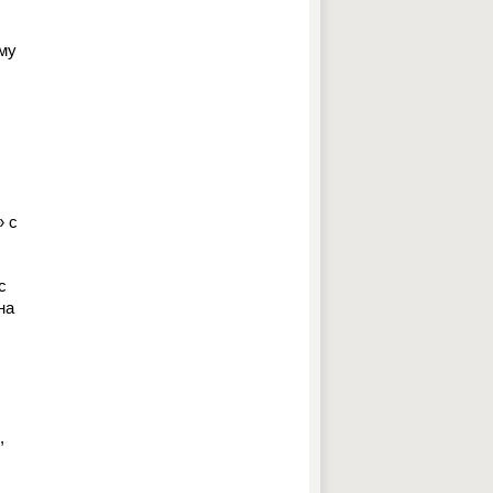
ому
» с
с
на
,