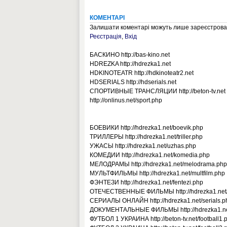
КОМЕНТАРІ
Залишати коментарі можуть лише зареєстрован
Реєстрація
,
Вхід
БАСКИНО http://bas-kino.net
HDREZKA http://hdrezka1.net
HDKINOTEATR http://hdkinoteatr2.net
HDSERIALS http://hdserials.net
СПОРТИВНЫЕ ТРАНСЛЯЦИИ http://beton-tv.net
http://onlinus.net/sport.php
БОЕВИКИ http://hdrezka1.net/boevik.php
ТРИЛЛЕРЫ http://hdrezka1.net/triller.php
УЖАСЫ http://hdrezka1.net/uzhas.php
КОМЕДИИ http://hdrezka1.net/komedia.php
МЕЛОДРАМЫ http://hdrezka1.net/melodrama.php
МУЛЬТФИЛЬМЫ http://hdrezka1.net/multfilm.php
ФЭНТЕЗИ http://hdrezka1.net/fentezi.php
ОТЕЧЕСТВЕННЫЕ ФИЛЬМЫ http://hdrezka1.net/
СЕРИАЛЫ ОНЛАЙН http://hdrezka1.net/serials.p
ДОКУМЕНТАЛЬНЫЕ ФИЛЬМЫ http://hdrezka1.ne
ФУТБОЛ 1 УКРАИНА http://beton-tv.net/football1.