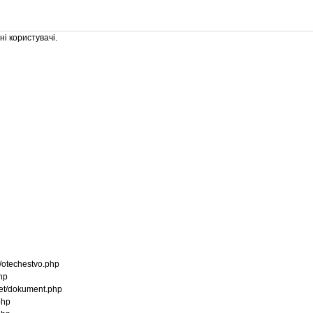
і користувачі.
otechestvo.php
hp
t/dokument.php
php