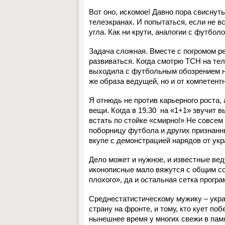
Вот оно, искомое! Давно пора свиснут
телеэкранах. И попытаться, если не вс
угла. Как ни крути, аналогии с футбол
Задача сложная. Вместе с погромом р
развиваться. Когда смотрю ТСН на те
выходила с футбольным обозрением на
же образа ведущей, но и от компетент
Я отнюдь не против карьерного роста,
вещи. Когда в 19.30
на «1+1» звучит вы
встать по стойке «смирно!» Не совсем
поборницу футбола и других признанн
вкупе с демонстрацией нарядов от укр
Дело может и нужное, и известные ве
иконописные мало вяжутся с общим со
плохого», да и остальная сетка програ
Среднестатистическому мужику – укра
страну на фронте, и тому, кто кует по
нынешнее время у многих свежи в пам