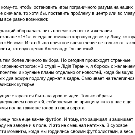
ь кому-то, чтобы остановить игры пограничного разума на наших
е сначала, то хотя бы, поставить проблему в центр или во главу
ом все равно возникают.
едакций оборвалась нить преемственности и желания
леканале «1+1», всегда вспоминаю хорошую девочку Лиду, котор
 «Новом». И это было приятное впечатление не только от тако
ности, которую ценил Александр Глывинский.
 а тем более личного выбора. Но сегодня происходят странные
спренно-строгое: «В студії – Лідія Таран!», я борюсь с желание
 понятны и крупные планы отдельно от новостей, когда бывшую
ых див эфира подолгу держат в кадре. Смахивает на телегипноз
аинских кутюрье.
дущие стараются быть на уровне идеи. Только образы
держанием новостей, собираемых по принципу «что у нас еще
ммы полна таких же голов в наши ворота.
инцу пока еще важен футбол. И тому, кто защищал и защищает
беду на заводе и в поле. И это не смешная натяжка. В суровое
яти моменты, когда мы гордились своими футболистами, а весь