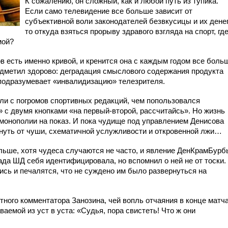
К сожалению, он сложный, как и любой путь из тупика.
Если само телевидение все больше зависит от
субъективной воли законодателей безвкусицы и их денег
то откуда взяться прорыву здравого взгляда на спорт, гд
мой?
в есть именно кривой, и кренится она с каждым годом все боль
подметил здорово: деградация смыслового содержания продукта
подразумевает «инвалидизацию» телезрителя.
ли с погромов спортивных редакций, чем попользовался
 с двумя кнопками «на первый-второй, рассчитайсь». Но жизнь
 монополии на показ. И пока чудище под управлением Денисова
хнуть от чуши, схематичной услужливости и откровенной лжи…
ольше, хотя чудеса случаются не часто, и явление ДенКрамБурб
гада ШД себя идентифицировала, но вспомнил о ней не от тоски.
ись и печалятся, что не суждено им было развернуться на
стного комментатора Занозина, чей вопль отчаяния в конце матч
ваемой из уст в уста: «Судья, пора свистеть! Что ж они