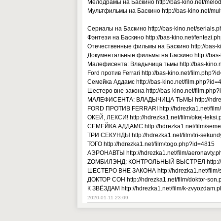
Мелодрамы на Баскино http://bas-kino.net/melo
Мультфильмы на Баскино http://bas-kino.net/mult
Сериалы на Баскино http://bas-kino.net/serials.p
Фэнтези на Баскино http://bas-kino.net/fentezi.p
Отечественные фильмы на Баскино http://bas-ki
Документальные фильмы на Баскино http://bas-
Малефисента: Владычица тьмы http://bas-kino.n
Ford против Ferrari http://bas-kino.net/film.php?
Семейка Аддамс http://bas-kino.net/film.php?id=
Шестеро вне закона http://bas-kino.net/film.php
МАЛЕФИСЕНТА: ВЛАДЫЧИЦА ТЬМЫ http://hdrezka1
FORD ПРОТИВ FERRARI http://hdrezka1.net/film/fo
ОКЕЙ, ЛЕКСИ! http://hdrezka1.net/film/okej-leks
СЕМЕЙКА АДДАМС http://hdrezka1.net/film/sem
ТРИ СЕКУНДЫ http://hdrezka1.net/film/tri-sekun
ТОГО http://hdrezka1.net/film/togo.php?id=4815
АЭРОНАВТЫ http://hdrezka1.net/film/aeronavty.
ZОМБИЛЭНД: КОНТРОЛЬНЫЙ ВЫСТРЕЛ http://hdrez
ШЕСТЕРО ВНЕ ЗАКОНА http://hdrezka1.net/film/
ДОКТОР СОН http://hdrezka1.net/film/doktor-son
К ЗВЁЗДАМ http://hdrezka1.net/film/k-zvyozdam.
2020-01-11 23:09