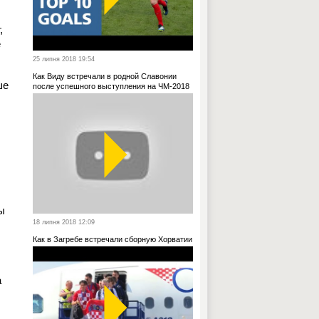
,
е
25 липня 2018 19:54
Как Виду встречали в родной Славонии
ше
после успешного выступления на ЧМ-2018
ы
18 липня 2018 12:09
Как в Загребе встречали сборную Хорватии
а