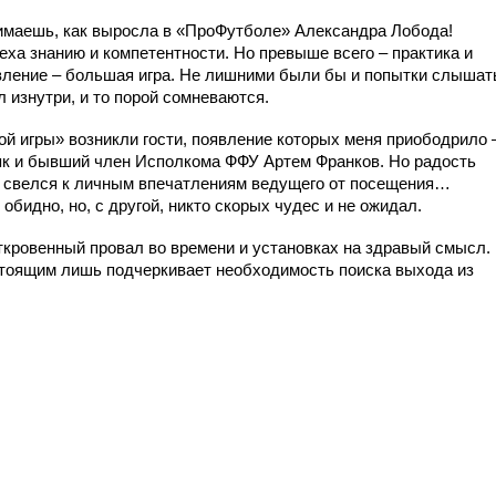
имаешь, как выросла в «ПроФутболе» Александра Лобода!
еха знанию и компетентности. Но превыше всего – практика и
явление – большая игра. Не лишними были бы и попытки слышат
 изнутри, и то порой сомневаются.
й игры» возникли гости, появление которых меня приободрило 
як и бывший член Исполкома ФФУ Артем Франков. Но радость
р свелся к личным впечатлениям ведущего от посещения…
обидно, но, с другой, никто скорых чудес и не ожидал.
кровенный провал во времени и установках на здравый смысл.
стоящим лишь подчеркивает необходимость поиска выхода из