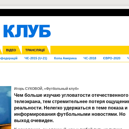
УПЛ-ПЕРЕХОДИ
СКРИЖАЛІ
ЄВРОКУБКИ
Зол
га ліга
Франція
ВІДЕО
Ліга націй
Кубок України
Інші
ТРАНСЛЯЦІЇ
Ліга конференцій
Молодіжка
ЄВРО-2024
Юнаки
Інші
OI-2024
ЧС-2026
нфедерацій
ЧЄ-2015 (U-21)
Копа Америка
ЧС-2018
ЄВРО-2020
Ч
Игорь СУХОВОЙ, «Футбольный клуб»
Чем больше изучаю угловатости отечественного
телеэкрана, тем стремительнее потеря ощущени
реальности. Нелегко удержаться в теме показа и
информирования футбольными новостями. Но
выход очевиден.