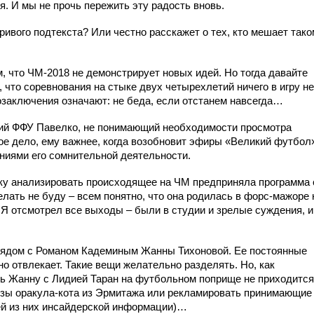
. И мы не прочь пережить эту радость вновь.
кривого подтекста? Или честно расскажет о тех, кто мешает так
м, что ЧМ-2018 не демонстрирует новых идей. Но тогда давайте
 что соревнования на стыке двух четырехлетий ничего в игру не
озаключения означают: не беда, если отстанем навсегда…
чий ФФУ Павелко, не понимающий необходимости просмотра
ое дело, ему важнее, когда возобновит эфиры «Великий футбол
ниями его сомнительной деятельности.
тку анализировать происходящее на ЧМ предприняла программа 
лать не буду – всем понятно, что она родилась в форс-мажоре 
 Я отсмотрел все выходы – были в студии и зрелые суждения, и
 рядом с Романом Кадеминым Жанны Тихоновой. Ее постоянные
о отвлекает. Такие вещи желательно разделять. Но, как
ать Жанну с Лидией Таран на футбольном поприще не приходится
нозы оракула-кота из Эрмитажа или рекламировать принимающие
ей из них инсайдерской информации)…