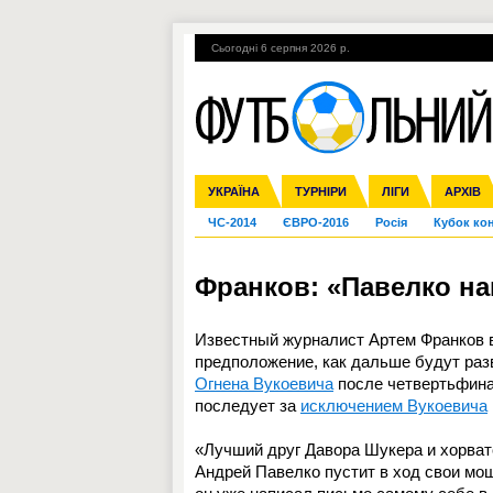
Сьогодні 6 серпня 2026 р.
Гарячі теми
УПЛ, 1-й тур
ВІЙНА
УКРАЇНА
Збірна
Ліга чемпіонів
Англія
Іспанія
Прем'єр-ліга
ТУРНІРИ
Ліга Європи
Італія
Перша ліга
ЛІГИ
Німеччина
Міжнародні
АРХІВ
Дру
ЧС-2014
ЄВРО-2016
Росія
Кубок ко
Франков: «Павелко на
Известный журналист Артем Франков 
предположение, как дальше будут раз
Огнена Вукоевича
после четвертьфинал
последует за
исключением Вукоевича
«Лучший друг Давора Шукера и хорватс
Андрей Павелко пустит в ход свои мо