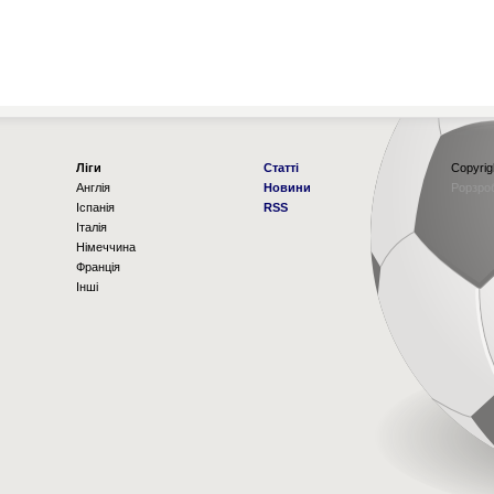
Ліги
Статті
Copyrig
Англія
Новини
Рорзро
Іспанія
RSS
Італія
Німеччина
Франція
Інші