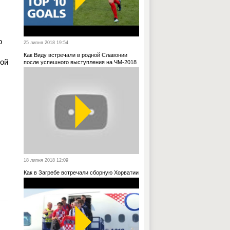
о
25 липня 2018 19:54
Как Виду встречали в родной Славонии
ной
после успешного выступления на ЧМ-2018
18 липня 2018 12:09
Как в Загребе встречали сборную Хорватии