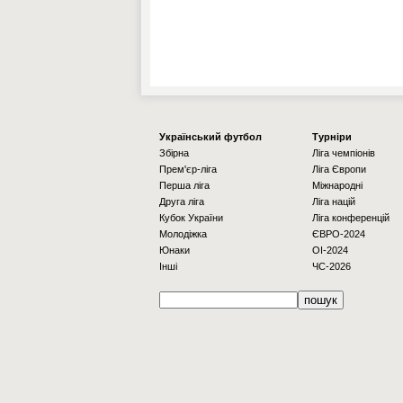
Українcький футбол
Турніри
Збірна
Ліга чемпіонів
Прем'єр-ліга
Ліга Європи
Перша ліга
Міжнародні
Друга ліга
Ліга націй
Кубок України
Ліга конференцій
Молодіжка
ЄВРО-2024
Юнаки
OI-2024
Інші
ЧС-2026