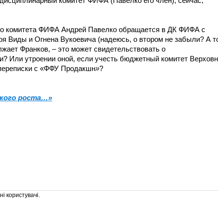
 дисциплинарный комитет ФИФА (Павелко его член), сейчас,
!
ого комитета ФИФА Андрей Павелко обращается в ДК ФИФА с
оя Виды и Огнена Вукоевича (надеюсь, о втором не забыли? А т
олжает Франков, –
э
то может свидетельствовать о
? Или утроении оной, если учесть бюджетный комитет Верхов
 переписки с «ФФУ Продакшн
»
?
ького роста…»
і користувачі.