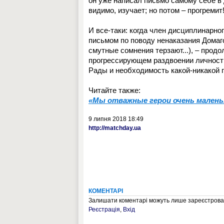
он уже написал письмо самому себе в
видимо, изучает; но потом – прогремит
И все-таки: когда член дисциплинарн
письмом по поводу ненаказания Домаг
смутные сомнения терзают...)
, – прод
прогрессирующем раздвоении личности
Рады и необходимость какой-никакой
Читайте также:
«Мы отважные герои очень мален
9 липня 2018 18:49
http://matchday.ua
КОМЕНТАРІ
Залишати коментарі можуть лише зареєстрован
Реєстрація
,
Вхід