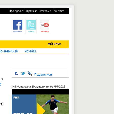
-
-
-
Про проект
Підписка
Реклама
Контакти
отий КЛУБ
УСІ ТРАНСФЕРИ
МІЙ КЛУБ
С-2019 (U-20)
ЧС-2022
Поділитися
ал
и
ФИФА назвала 10 лучших голов ЧМ-2018
т)