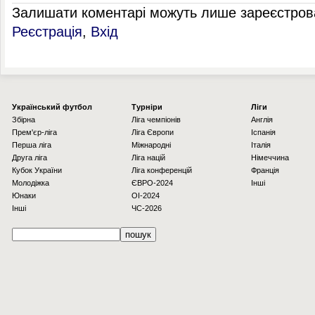
Залишати коментарі можуть лише зареєстрова
Реєстрація
,
Вхід
Українcький футбол
Турніри
Ліги
Збірна
Ліга чемпіонів
Англія
Прем'єр-ліга
Ліга Європи
Іспанія
Перша ліга
Міжнародні
Італія
Друга ліга
Ліга націй
Німеччина
Кубок України
Ліга конференцій
Франція
Молодіжка
ЄВРО-2024
Інші
Юнаки
OI-2024
Інші
ЧС-2026