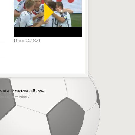
14 липня 2014 00:42
ht © 2012
«Футбольний клуб»
бка сайта —
Attracti