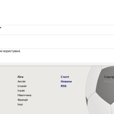
»
і користувачі.
Ліги
Статті
Copyrig
Англія
Новини
Рорзро
Іспанія
RSS
Італія
Німеччина
Франція
Інші