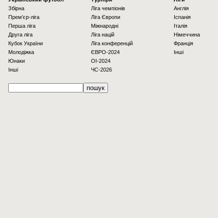
Збірна
Ліга чемпіонів
Англія
Прем'єр-ліга
Ліга Європи
Іспанія
Перша ліга
Міжнародні
Італія
Друга ліга
Ліга націй
Німеччина
Кубок України
Ліга конференцій
Франція
Молодіжка
ЄВРО-2024
Інші
Юнаки
OI-2024
Інші
ЧС-2026