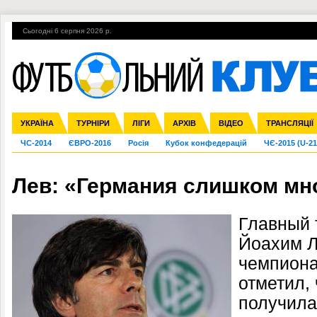
Сьогодні 6 серпня 2026 р.
Гарячі теми
УПЛ, 1-й тур
ВІЙНА
УПЛ-ПЕРЕХОДИ
УКРАЇНА
Збірна
Ліга чемпіонів
Англія
Іспанія
Прем'єр-ліга
ТУРНІРИ
Ліга Європи
Італія
Перша ліга
ЛІГИ
Німеччина
Міжнародні
АРХІВ
Друга ліга
Франція
ВІДЕО
Ліга націй
Кубок України
Інші
ТРАНСЛЯЦІЇ
Ліга конф
ЧС-2014
ЄВРО-2016
Росія
Кубок конфедерацій
ЧЄ-2015 (U-21
Лев: «Германия слишком мн
Главный 
Йоахим Л
чемпиона
отметил, 
получила