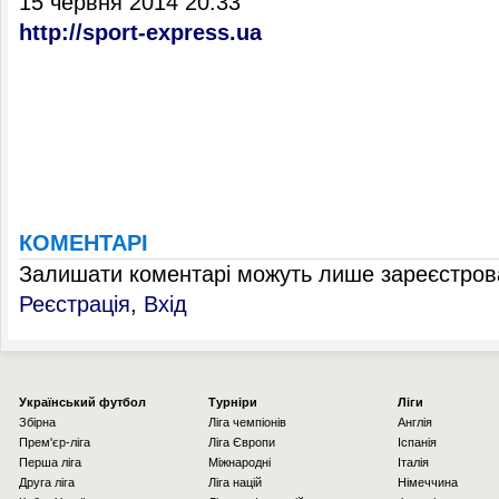
15 червня 2014 20:33
http://sport-express.ua
КОМЕНТАРІ
Залишати коментарі можуть лише зареєстрова
Реєстрація
,
Вхід
Українcький футбол
Турніри
Ліги
Збірна
Ліга чемпіонів
Англія
Прем'єр-ліга
Ліга Європи
Іспанія
Перша ліга
Міжнародні
Італія
Друга ліга
Ліга націй
Німеччина