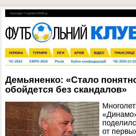
Сьогодні 7 серпня 2026 р.
Гарячі теми
УПЛ, 1-й тур
ВІЙНА
УПЛ-ПЕРЕХОДИ
УКРАЇНА
Збірна
Ліга чемпіонів
Англія
Іспанія
Прем'єр-ліга
ТУРНІРИ
Ліга Європи
Італія
Перша ліга
ЛІГИ
Німеччина
Міжнародні
АРХІВ
Друга ліга
Франція
ВІДЕО
Ліга націй
Кубок України
Інші
ТРАНСЛЯЦІЇ
Ліга конф
ЧС-2014
ЄВРО-2016
Росія
Кубок конфедерацій
ЧЄ-2015 (U-21
Демьяненко: «Стало понятно
обойдется без скандалов»
Многолет
«Динамо»
поделилс
от первы