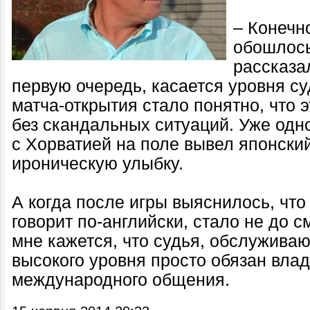
– Конечн
обошлось
рассказа
первую очередь, касается уровня су
матча-открытия стало понятно, что 
без скандальных ситуаций. Уже одно
с Хорватией на поле вывел японский
ироническую улыбку.
А когда после игры выяснилось, что
говорит по-английски, стало не до с
мне кажется, что судья, обслужива
высокого уровня просто обязан вла
международного общения.