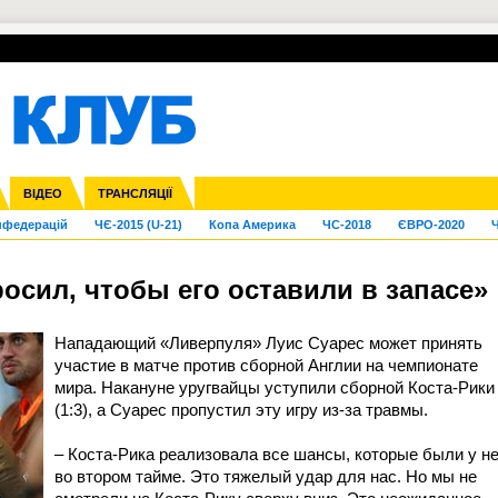
УПЛ-ПЕРЕХОДИ
СКРИЖАЛІ
ЄВРОКУБКИ
Зол
га ліга
Франція
ВІДЕО
Ліга націй
Кубок України
Інші
ТРАНСЛЯЦІЇ
Ліга конференцій
Молодіжка
ЄВРО-2024
Юнаки
Інші
OI-2024
ЧС-2026
нфедерацій
ЧЄ-2015 (U-21)
Копа Америка
ЧС-2018
ЄВРО-2020
Ч
росил, чтобы его оставили в запасе»
Нападающий «Ливерпуля» Луис Суарес может принять
участие в матче против сборной Англии на чемпионате
мира. Накануне уругвайцы уступили сборной Коста-Рики
(1:3), а Суарес пропустил эту игру из-за травмы.
– Коста-Рика реализовала все шансы, которые были у н
во втором тайме. Это тяжелый удар для нас. Но мы не