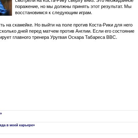
смотрели на Коста-Рику сверху вниз. Это неожиданное
поражение, но мы должны принять этот результат. Мы
восстановимся к следующим играм.
ть на скамейке. Но выйти на поле против Коста-Рики для него
сколько дней перед матчем против Англии. Если его состояние
тирует главного тренера Уругвая Оскара Табареса ВВС.
»
еда в моей карьере»