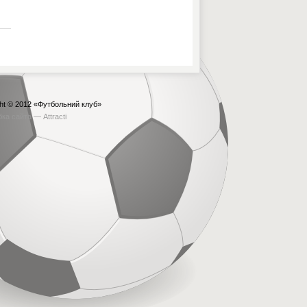
ht © 2012
«Футбольний клуб»
бка сайта —
Attracti