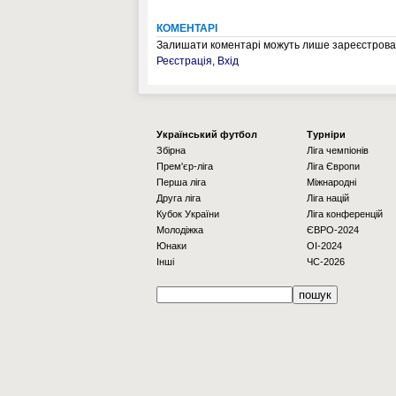
КОМЕНТАРІ
Залишати коментарі можуть лише зареєстрован
Реєстрація
,
Вхід
Українcький футбол
Турніри
Збірна
Ліга чемпіонів
Прем'єр-ліга
Ліга Європи
Перша ліга
Міжнародні
Друга ліга
Ліга націй
Кубок України
Ліга конференцій
Молодіжка
ЄВРО-2024
Юнаки
OI-2024
Інші
ЧС-2026