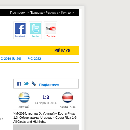
-
-
-
Про проект
Підписка
Реклама
Контакти
отий КЛУБ
УСІ ТРАНСФЕРИ
МІЙ КЛУБ
С-2019 (U-20)
ЧС-2022
Поділитися
1:3
14 червня 2014
Уругвай
Коста-Рика
ЧМ-2014, группа D. Уругвай – Коста-Рика
1:3. Обзор матча. Uruguay - Costa Rica 1-3.
ее
All Goals and Highlights