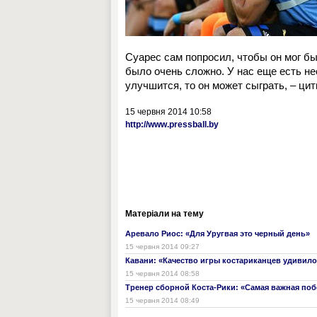
Суарес сам попросил, чтобы он мог бы
было очень сложно. У нас еще есть не
улучшится, то он может сыграть, – ци
15 червня 2014 10:58
http://www.pressball.by
Матеріали на тему
Аревало Риос: «Для Уругвая это черный день»
15 червня 2014 09:27
Кавани: «Качество игры костариканцев удивило
15 червня 2014 08:58
Тренер сборной Коста-Рики: «Самая важная поб
15 червня 2014 08:49