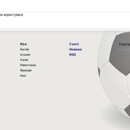
і користувачі.
Ліги
Статті
Copyrig
Англія
Новини
Рорзро
Іспанія
RSS
Італія
Німеччина
Франція
Інші