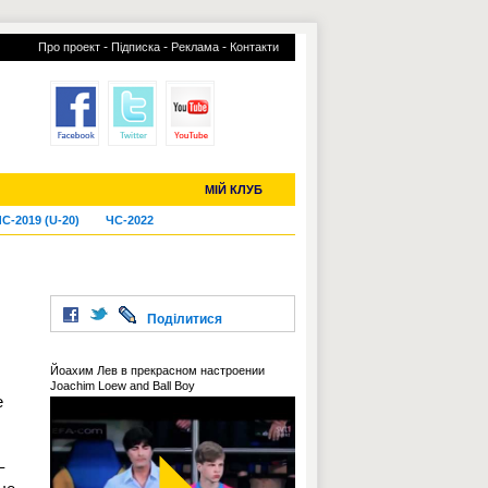
-
-
-
Про проект
Підписка
Реклама
Контакти
отий КЛУБ
УСІ ТРАНСФЕРИ
МІЙ КЛУБ
С-2019 (U-20)
ЧС-2022
Поділитися
Йоахим Лев в прекрасном настроении
Joachim Loew and Ball Boy
е
–