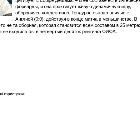
цитирует L'Equipe Дешама. – В ее составе есть интересн
форварды, и она практикует живую динамичную игру,
обороняясь коллективно. Гондурас сыграл вничью с
Англией (0:0), действуя в конце матча в меньшинстве. В
то не та сборная, которая становится всем составом в 25 метра
на не входила бы в четвертый десяток рейтинга ФИФА.
і користувачі.