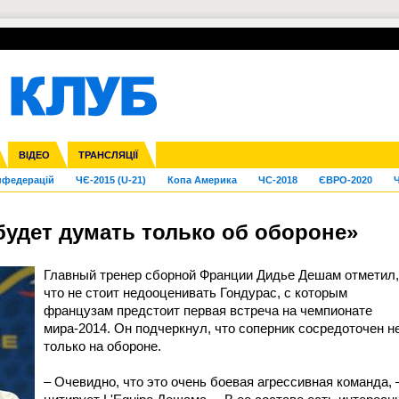
УПЛ-ПЕРЕХОДИ
СКРИЖАЛІ
ЄВРОКУБКИ
Зол
га ліга
Франція
ВІДЕО
Ліга націй
Кубок України
Інші
ТРАНСЛЯЦІЇ
Ліга конференцій
Молодіжка
ЄВРО-2024
Юнаки
Інші
OI-2024
ЧС-2026
нфедерацій
ЧЄ-2015 (U-21)
Копа Америка
ЧС-2018
ЄВРО-2020
Ч
будет думать только об обороне»
Главный тренер сборной Франции Дидье Дешам отметил,
что не стоит недооценивать Гондурас, с которым
французам предстоит первая встреча на чемпионате
мира-2014. Он подчеркнул, что соперник сосредоточен н
только на обороне.
– Очевидно, что это очень боевая агрессивная команда, 