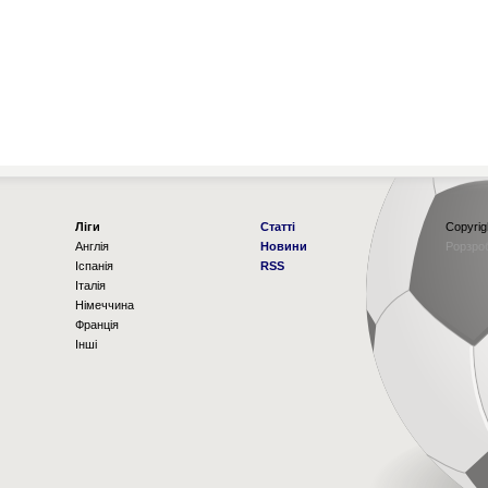
Ліги
Статті
Copyrig
Англія
Новини
Рорзро
Іспанія
RSS
Італія
Німеччина
Франція
Інші