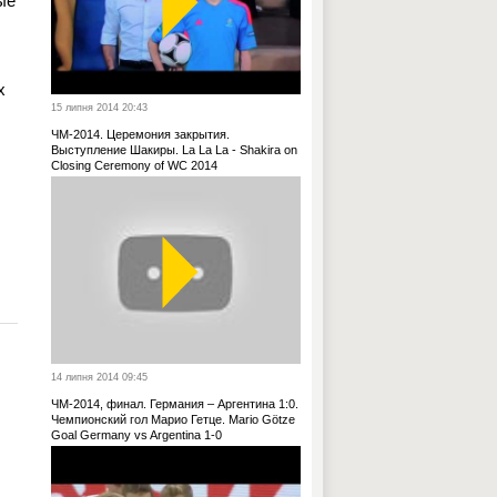
ые
х
15 липня 2014 20:43
ЧМ-2014. Церемония закрытия.
Выступление Шакиры. La La La - Shakira on
Closing Ceremony of WC 2014
14 липня 2014 09:45
ЧМ-2014, финал. Германия – Аргентина 1:0.
Чемпионский гол Марио Гетце. Mario Götze
Goal Germany vs Argentina 1-0