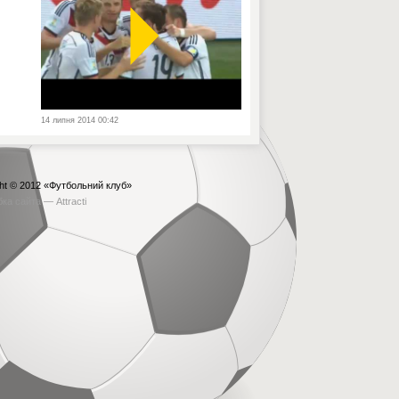
14 липня 2014 00:42
ht © 2012
«Футбольний клуб»
бка сайта —
Attracti