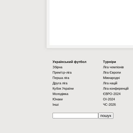
Українcький футбол
Турніри
Збірна
Ліга чемпіонів
Прем'єр-ліга
Ліга Європи
Перша ліга
Міжнародні
Друга ліга
Ліга націй
Кубок України
Ліга конференцій
Молодіжка
ЄВРО-2024
Юнаки
OI-2024
Інші
ЧС-2026