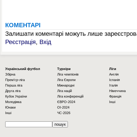
КОМЕНТАРІ
Залишати коментарі можуть лише зареєстрова
Реєстрація
,
Вхід
Українcький футбол
Турніри
Ліги
Збірна
Ліга чемпіонів
Англія
Прем'єр-ліга
Ліга Європи
Іспанія
Перша ліга
Міжнародні
Італія
Друга ліга
Ліга націй
Німеччина
Кубок України
Ліга конференцій
Франція
Молодіжка
ЄВРО-2024
Інші
Юнаки
OI-2024
Інші
ЧС-2026