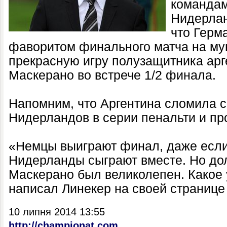
командам
Нидерлан
что Герм
фаворитом финального матча на мун
прекрасную игру полузащитника ар
Маскерано во встрече 1/2 финала.
Напомним, что Аргентина сломила 
Нидерландов в серии пенальти и пр
«Немцы выиграют финал, даже если
Нидерланды сыграют вместе. Но дол
Маскерано был великолепен. Какое у
написал Линекер на своей странице 
10 липня 2014 13:55
http://championat.com