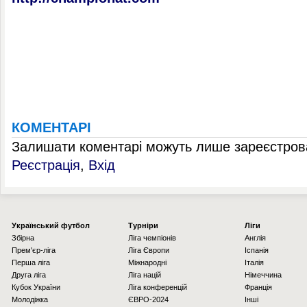
КОМЕНТАРІ
Залишати коментарі можуть лише зареєстрова
Реєстрація
,
Вхід
Українcький футбол
Турніри
Ліги
Збірна
Ліга чемпіонів
Англія
Прем'єр-ліга
Ліга Європи
Іспанія
Перша ліга
Міжнародні
Італія
Друга ліга
Ліга націй
Німеччина
Кубок України
Ліга конференцій
Франція
Молодіжка
ЄВРО-2024
Інші