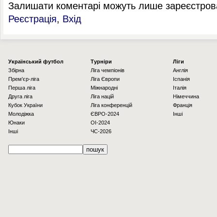
Залишати коментарі можуть лише зареєстрова
Реєстрація
,
Вхід
Українcький футбол
Турніри
Ліги
Збірна
Ліга чемпіонів
Англія
Прем'єр-ліга
Ліга Європи
Іспанія
Перша ліга
Міжнародні
Італія
Друга ліга
Ліга націй
Німеччина
Кубок України
Ліга конференцій
Франція
Молодіжка
ЄВРО-2024
Інші
Юнаки
OI-2024
Інші
ЧС-2026