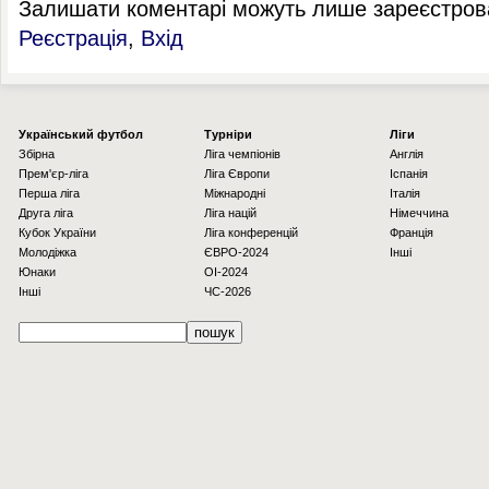
Залишати коментарі можуть лише зареєстрова
Реєстрація
,
Вхід
Українcький футбол
Турніри
Ліги
Збірна
Ліга чемпіонів
Англія
Прем'єр-ліга
Ліга Європи
Іспанія
Перша ліга
Міжнародні
Італія
Друга ліга
Ліга націй
Німеччина
Кубок України
Ліга конференцій
Франція
Молодіжка
ЄВРО-2024
Інші
Юнаки
OI-2024
Інші
ЧС-2026