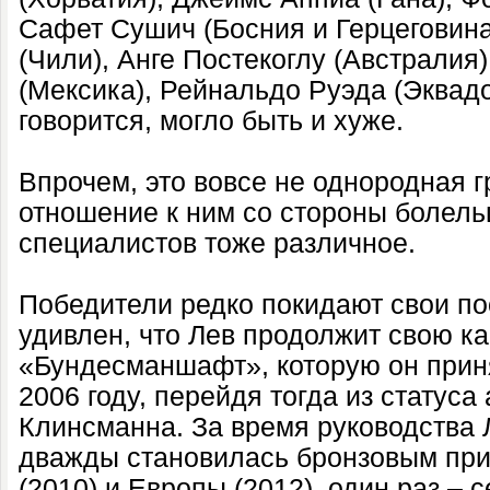
Сафет Сушич (Босния и Герцеговин
(Чили), Анге Постекоглу (Австралия
(Мексика), Рейнальдо Руэда (Эквадо
говорится, могло быть и хуже.
Впрочем, это вовсе не однородная гр
отношение к ним со стороны болель
специалистов тоже различное.
Победители редко покидают свои пос
удивлен, что Лев продолжит свою ка
«Бундесманшафт», которую он приня
2006 году, перейдя тогда из статус
Клинсманна. За время руководства 
дважды становилась бронзовым при
(2010) и Европы (2012), один раз –