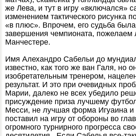
же Лева, и тут в игру «включался» с
изменением тактического рисунка по
«в плюс». Впрочем, его судьба была
завершения чемпионата, пожелаем 
Манчестере.
Имя Алехандро Сабельи до мундиа
известно, как того же ван Галя, но 
изобретательным тренером, нацелен
результат. И это при очевидных про
Марии, далеко не всех убедило ре
присуждение приза лучшему футбол
Месси, не лучшая форма Игуаина и 
поставил на игру от обороны во гла
огромного турнирного прогресса св
десятилетия.
Если Сабелья все-так