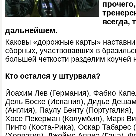
прочего,
тренерс
всегда, 
дальнейшем.
Каковы «дорожные карты» наставни
сборных, участвовавших в бразиль
большей четкости разделим коучей н
Кто остался у штурвала?
Йоахим Лев (Германия), Фабио Капе
Дель Боске (Испания), Дидье Дешам
(Англия), Паулу Бенту (Португалия)
Хосе Пекерман (Колумбия), Марк Ви
Пинто (Коста-Рика), Оскар Табарес (
(Хорватия), Джеймс Аппиа (Гана), Ф