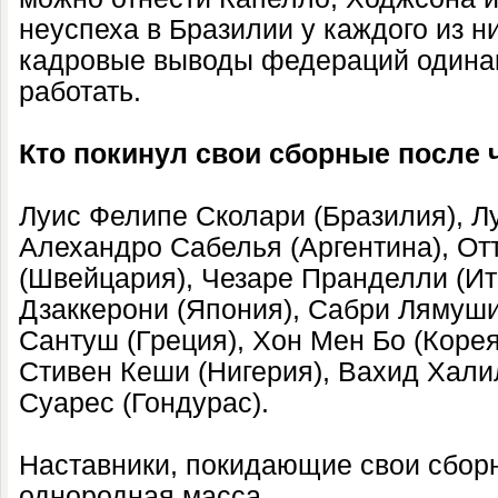
неуспеха в Бразилии у каждого из н
кадровые выводы федераций одинак
работать.
Кто покинул свои сборные после 
Луис Фелипе Сколари (Бразилия), Л
Алехандро Сабелья (Аргентина), О
(Швейцария), Чезаре Пранделли (Ит
Дзаккерони (Япония), Сабри Лямуши
Сантуш (Греция), Хон Мен Бо (Корея
Стивен Кеши (Нигерия), Вахид Хали
Суарес (Гондурас).
Наставники, покидающие свои сборн
однородная масса.