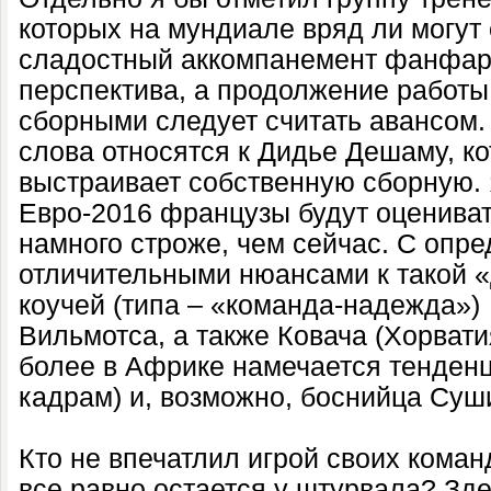
которых на мундиале вряд ли могут
сладостный аккомпанемент фанфар,
перспектива, а продолжение работы
сборными следует считать авансом.
слова относятся к Дидье Дешаму, ко
выстраивает собственную сборную.
Евро-2016 французы будут оценива
намного строже, чем сейчас. С опр
отличительными нюансами к такой 
коучей (типа – «команда-надежда»)
Вильмотса, а также Ковача (Хорватия
более в Африке намечается тенденц
кадрам) и, возможно, боснийца Суш
Кто не впечатлил игрой своих команд
все равно остается у штурвала? Зде