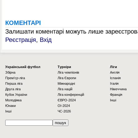
КОМЕНТАРІ
Залишати коментарі можуть лише зареєстрова
Реєстрація
,
Вхід
Українcький футбол
Турніри
Ліги
Збірна
Ліга чемпіонів
Англія
Прем'єр-ліга
Ліга Європи
Іспанія
Перша ліга
Міжнародні
Італія
Друга ліга
Ліга націй
Німеччина
Кубок України
Ліга конференцій
Франція
Молодіжка
ЄВРО-2024
Інші
Юнаки
OI-2024
Інші
ЧС-2026