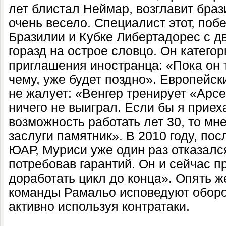
лет блистал Неймар, возглавит браз
очень весело. Специалист этот, по
Бразилии и Кубке Либертадорес с д
горазд на острое словцо. Он катего
приглашения иностранца: «Пока он т
чему, уже будет поздно». Европейс
не жалует: «Венгер тренирует «Арсе
ничего не выиграл. Если бы я приех
возможность работать лет 30, то мн
заслуги памятник». В 2010 году, по
ЮАР, Муриси уже один раз отказалс
потребовав гарантий. Он и сейчас п
доработать цикл до конца». Опять ж
команды Рамальо исповедуют оборо
активно используя контратаки.