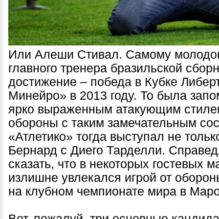
Или Алеши Стивал. Самому молодом
главного тренера бразильской сборно
достижение – победа в Кубке Либер
Минейро» в 2013 году. То была зап
ярко выраженным атакующим стилем.
обороны с таким замечательным сост
«Атлетико» тогда выступал не тольк
Бернард с Диего Тарделли. Справед
сказать, что в некоторых гостевых м
излишне увлекался игрой от оборон
на клубном чемпионате мира в Марок
Вот, пожалуй, три основные кандид