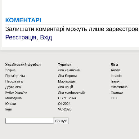
КОМЕНТАРІ
Залишати коментарі можуть лише зареєстрова
Реєстрація
,
Вхід
Українcький футбол
Турніри
Ліги
Збірна
Ліга чемпіонів
Англія
Прем'єр-ліга
Ліга Європи
Іспанія
Перша ліга
Міжнародні
Італія
Друга ліга
Ліга націй
Німеччина
Кубок України
Ліга конференцій
Франція
Молодіжка
ЄВРО-2024
Інші
Юнаки
OI-2024
Інші
ЧС-2026