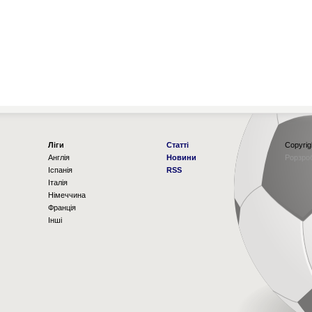
Ліги
Статті
Copyrig
Англія
Новини
Рорзро
Іспанія
RSS
Італія
Німеччина
Франція
Інші