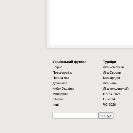
Українcький футбол
Турніри
Збірна
Ліга чемпіонів
Прем'єр-ліга
Ліга Європи
Перша ліга
Міжнародні
Друга ліга
Ліга націй
Кубок України
Ліга конференцій
Молодіжка
ЄВРО-2024
Юнаки
OI-2024
Інші
ЧС-2026