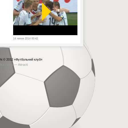
14 липня 2014 00:42
ht © 2012
«Футбольний клуб»
бка сайта —
Attracti