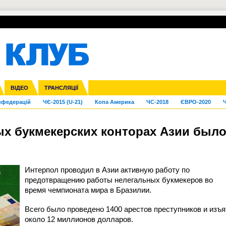
УПЛ-ПЕРЕХОДИ
СКРИЖАЛІ
ЄВРОКУБКИ
Зол
га ліга
Франція
ВІДЕО
Ліга націй
Кубок України
Інші
ТРАНСЛЯЦІЇ
Ліга конференцій
Молодіжка
ЄВРО-2024
Юнаки
Інші
OI-2024
ЧС-2026
нфедерацій
ЧЄ-2015 (U-21)
Копа Америка
ЧС-2018
ЄВРО-2020
Ч
ых букмекерских конторах Азии был
Интерпол проводил в Азии активную работу по
предотвращению работы нелегальных букмекеров во
время чемпионата мира в Бразилии.
Всего было проведено 1400 арестов преступников и изъя
около 12 миллионов долларов.