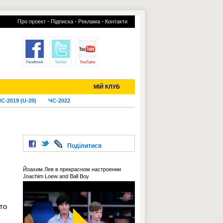
-
-
-
Про проект
Підписка
Реклама
Контакти
отий КЛУБ
УСІ ТРАНСФЕРИ
МІЙ КЛУБ
С-2019 (U-20)
ЧС-2022
о
Поділитися
Йоахим Лев в прекрасном настроении
Joachim Loew and Ball Boy
то