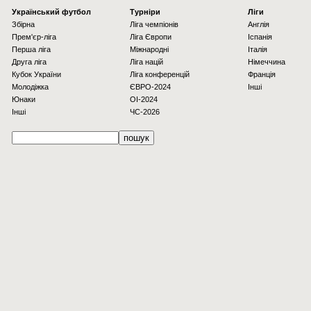
Українcький футбол
Турніри
Ліги
Збірна
Ліга чемпіонів
Англія
Прем'єр-ліга
Ліга Європи
Іспанія
Перша ліга
Міжнародні
Італія
Друга ліга
Ліга націй
Німеччина
Кубок України
Ліга конференцій
Франція
Молодіжка
ЄВРО-2024
Інші
Юнаки
OI-2024
Інші
ЧС-2026