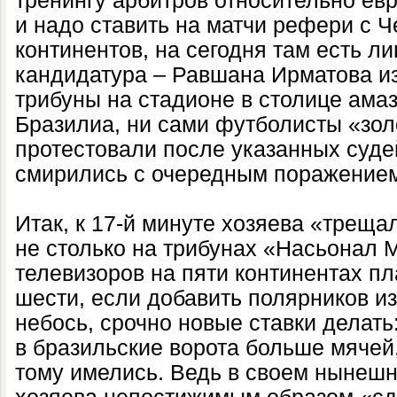
тренингу арбитров относительно евр
и надо ставить на матчи рефери с Ч
континентов, на сегодня там есть л
кандидатура – Равшана Ирматова из
трибуны на стадионе в столице ама
Бразилиа, ни сами футболисты «зо
протестовали после указанных суде
смирились с очередным поражение
Итак, к 17-й минуте хозяева «треща
не столько на трибунах «Насьонал М
телевизоров на пяти континентах пла
шести, если добавить полярников из
небось, срочно новые ставки делать
в бразильские ворота больше мячей
тому имелись. Ведь в своем ныне