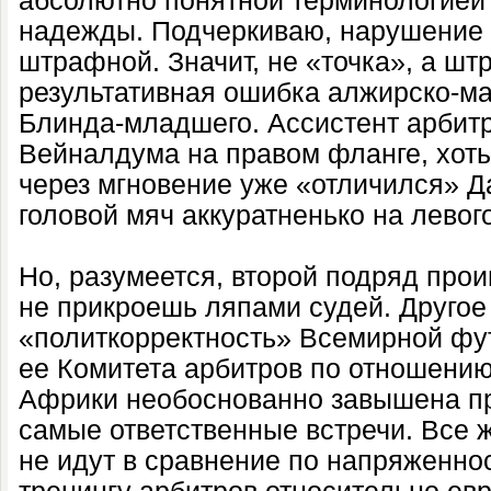
абсолютно понятной терминологией
надежды. Подчеркиваю, нарушение
штрафной. Значит, не «точка», а шт
результативная ошибка алжирско-ма
Блинда-младшего. Ассистент арбит
Вейналдума на правом фланге, хоть
через мгновение уже «отличился» Д
головой мяч аккуратненько на левог
Но, разумеется, второй подряд про
не прикроешь ляпами судей. Другое 
«политкорректность» Всемирной фу
ее Комитета арбитров по отношению 
Африки необоснованно завышена пр
самые ответственные встречи. Все 
не идут в сравнение по напряженнос