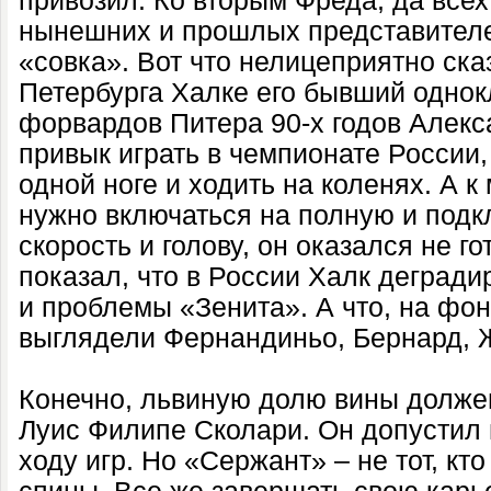
привозил. Ко вторым Фреда, да всех
нынешних и прошлых представител
«совка». Вот что нелицеприятно ска
Петербурга Халке его бывший однок
форвардов Питера 90-х годов Алекс
привык играть в чемпионате России,
одной ноге и ходить на коленях. А к
нужно включаться на полную и подкл
скорость и голову, он оказался не г
показал, что в России Халк дегради
и проблемы «Зенита». А что, на фо
выглядели Фернандиньо, Бернард, 
Конечно, львиную долю вины долже
Луис Филипе Сколари. Он допустил 
ходу игр. Но «Сержант» – не тот, кто