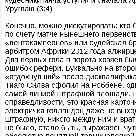
кудесники мяча уступили сначала Арг
Уругваю (3:4)
Конечно, можно дискутировать: кто 
по счету матче нынешнего первенст
«пентакампеонов» или судейская бр
арбитром Африки 2012 года алжир
Два первых гола в ворота хозяев б
ошибок рефери. Буквально на второ
«отдохнувший» после дисквалифика
Тиаго Силва сфолил на Роббене, од
самой линией штрафной площади, но
справедливости, это красная карточк
электричка голландец даже не выхо
штрафную, никого между ним и врат
не было, стало быть, выражаясь чут