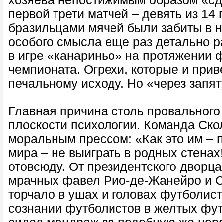
хозяева непостижимым образом «сд
первой трети матчей – девять из 1
бразильцами мячей были забиты в н
особого смысла еще раз детально р
в игре «канариньо» на протяжении 
чемпионата. Огрехи, которые и прив
печальному исходу. Но «через запя
Главная причина столь провального
плоскости психологии. Команда Ск
моральным прессом: «Как это им –
мира – не выиграть в родных стенах
отовсюду. От президентского дворца
мрачных фавел Рио-де-Жанейро и С
торчало в ушах и головах футболисто
сознании футболистов в желтых фу