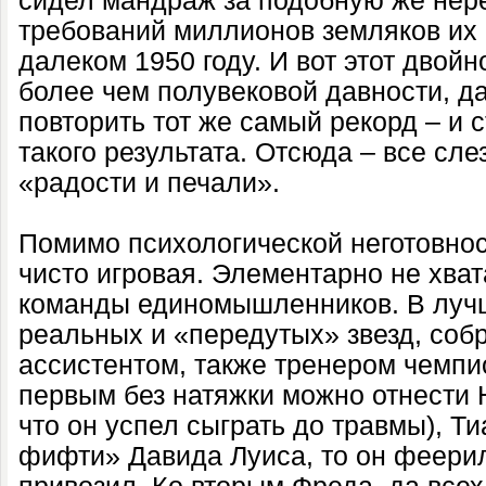
сидел мандраж за подобную же нер
требований миллионов земляков их
далеком 1950 году. И вот этот двойн
более чем полувековой давности, д
повторить тот же самый рекорд – и
такого результата. Отсюда – все сл
«радости и печали».
Помимо психологической неготовнос
чисто игровая. Элементарно не хва
команды единомышленников. В луч
реальных и «передутых» звезд, соб
ассистентом, также тренером чемпи
первым без натяжки можно отнести 
что он успел сыграть до травмы), Т
фифти» Давида Луиса, то он феерил