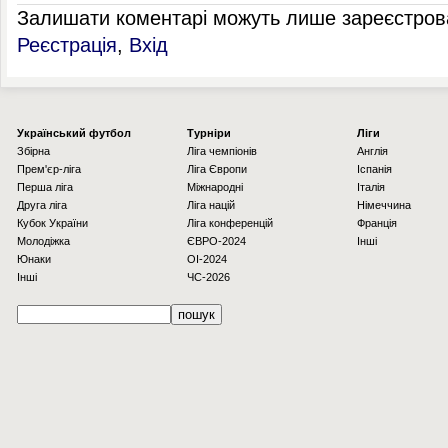
Залишати коментарі можуть лише зареєстрова
Реєстрація
,
Вхід
Українcький футбол
Турніри
Ліги
Збірна
Ліга чемпіонів
Англія
Прем'єр-ліга
Ліга Європи
Іспанія
Перша ліга
Міжнародні
Італія
Друга ліга
Ліга націй
Німеччина
Кубок України
Ліга конференцій
Франція
Молодіжка
ЄВРО-2024
Інші
Юнаки
OI-2024
Інші
ЧС-2026