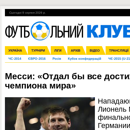
Сьогодні 9 серпня 2026 р.
Гарячі теми
УПЛ, 2-й тур
ВІЙНА
УПЛ-ПЕРЕХОДИ
УКРАЇНА
Збірна
Ліга чемпіонів
Англія
Іспанія
Прем'єр-ліга
ТУРНІРИ
Ліга Європи
Італія
Перша ліга
ЛІГИ
Німеччина
Міжнародні
АРХІВ
Друга ліга
Франція
ВІДЕО
Ліга націй
Кубок України
Інші
ТРАНСЛЯЦІЇ
Ліга конф
ЧС-2014
ЄВРО-2016
Росія
Кубок конфедерацій
ЧЄ-2015 (U-21
Месси: «Отдал бы все дости
чемпиона мира»
Нападаю
Лионель 
финально
Германии