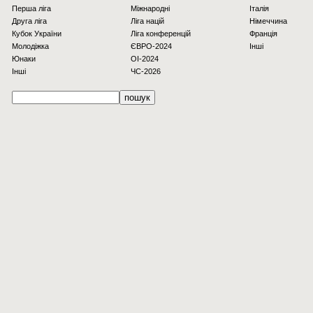
Перша ліга
Міжнародні
Італія
Друга ліга
Ліга націй
Німеччина
Кубок України
Ліга конференцій
Франція
Молодіжка
ЄВРО-2024
Інші
Юнаки
OI-2024
Інші
ЧС-2026