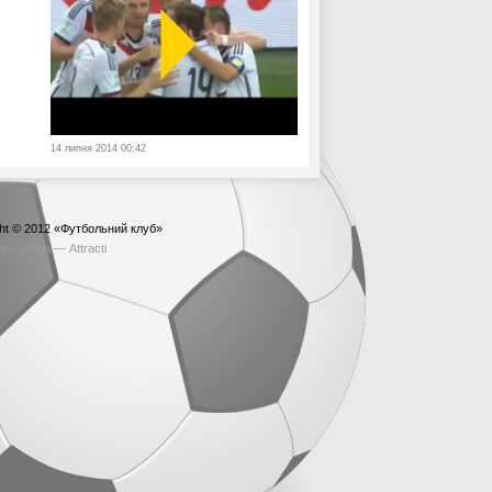
14 липня 2014 00:42
ht © 2012
«Футбольний клуб»
бка сайта —
Attracti