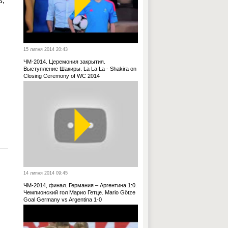
ь,
15 липня 2014 20:43
ЧМ-2014. Церемония закрытия.
Выступление Шакиры. La La La - Shakira on
Closing Ceremony of WC 2014
14 липня 2014 09:45
ЧМ-2014, финал. Германия – Аргентина 1:0.
Чемпионский гол Марио Гетце. Mario Götze
Goal Germany vs Argentina 1-0