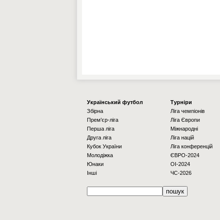
Українcький футбол
Турніри
Збірна
Ліга чемпіонів
Прем'єр-ліга
Ліга Європи
Перша ліга
Міжнародні
Друга ліга
Ліга націй
Кубок України
Ліга конференцій
Молодіжка
ЄВРО-2024
Юнаки
OI-2024
Інші
ЧС-2026