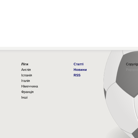
Ліги
Статті
Copyrig
Англія
Новини
Рорзро
Іспанія
RSS
Італія
Німеччина
Франція
Інші