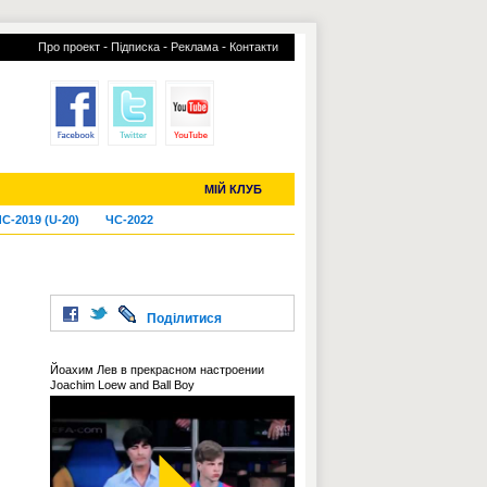
-
-
-
Про проект
Підписка
Реклама
Контакти
отий КЛУБ
УСІ ТРАНСФЕРИ
МІЙ КЛУБ
С-2019 (U-20)
ЧС-2022
Поділитися
Йоахим Лев в прекрасном настроении
Joachim Loew and Ball Boy