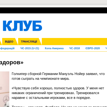
УПЛ-ПЕРЕХОДИ
СКРИЖАЛІ
ЄВРОКУБКИ
Зол
га ліга
Франція
ВІДЕО
Ліга націй
Кубок України
Інші
ТРАНСЛЯЦІЇ
Ліга конференцій
Молодіжка
ЄВРО-2024
Юнаки
Інші
OI-2024
ЧС-2026
нфедерацій
ЧЄ-2015 (U-21)
Копа Америка
ЧС-2018
ЄВРО-2020
Ч
 здоров»
Голкипер сборной Германии Мануэль Нойер заявил, что
готов сыграть на чемпионате мира.
«Чувствую себя хорошо, полностью здоров. У меня нет
никаких ограничений при тренировках. Тренировался
наравне с остальными игроками, все в порядке.