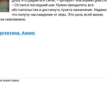
душу и отдадим все силы, – цитирует Маскерано goal.co
– Остался последний шаг. Нужно преодолеть все
обстоятельства и достигнуть пункта назначения. Надеюс
что получу наслаждение от игры. Это цель всей жизни,
ски невозможно.
Аргентина. Анонс
і користувачі.