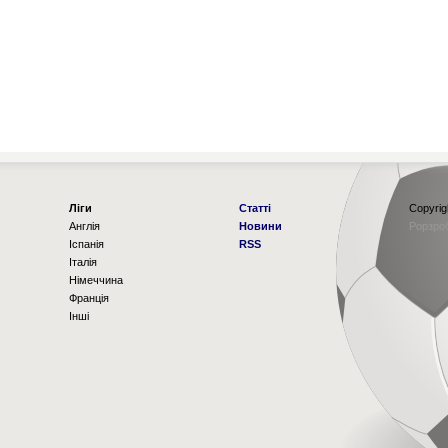
Ліги
Статті
Copyrig
Англія
Новини
Рорзро
Іспанія
RSS
Італія
Німеччина
Франція
Інші