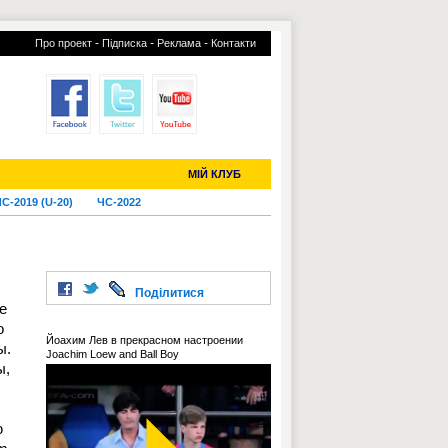
-
-
-
Про проект
Підписка
Реклама
Контакти
отий КЛУБ
УСІ ТРАНСФЕРИ
МІЙ КЛУБ
С-2019 (U-20)
ЧС-2022
Поділитися
е
о
Йоахим Лев в прекрасном настроении
ы.
Joachim Loew and Ball Boy
ы,
ю