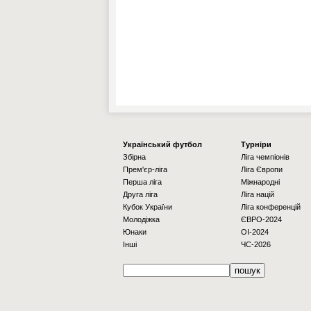
Українcький футбол
Турніри
Збірна
Ліга чемпіонів
Прем'єр-ліга
Ліга Європи
Перша ліга
Міжнародні
Друга ліга
Ліга націй
Кубок України
Ліга конференцій
Молодіжка
ЄВРО-2024
Юнаки
OI-2024
Інші
ЧС-2026