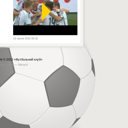
14 липня 2014 00:42
ht © 2012
«Футбольний клуб»
бка сайта —
Attracti