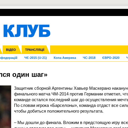
УПЛ-ПЕРЕХОДИ
СКРИЖАЛІ
ЄВРОКУБКИ
Зол
га ліга
Франція
ВІДЕО
Ліга націй
Кубок України
Інші
ТРАНСЛЯЦІЇ
Ліга конференцій
Молодіжка
ЄВРО-2024
Юнаки
Інші
OI-2024
ЧС-2026
нфедерацій
ЧЄ-2015 (U-21)
Копа Америка
ЧС-2018
ЄВРО-2020
Ч
лся один шаг»
Защитник сборной Аргентины Хавьер Маскерано наканун
финального матча ЧМ-2014 против Германии отметил, чт
команде остался последний шаг до осуществления мечт
По словам игрока «Барселоны», команда отдаст все сил
чтобы добиться положительного результата.
– Мы дошли до финала. Вложим в предстоящую игру вс