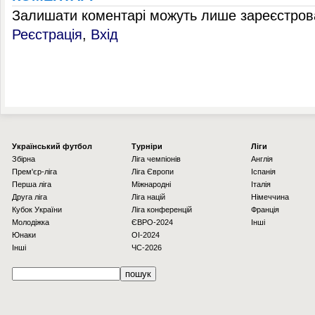
Залишати коментарі можуть лише зареєстрова
Реєстрація
,
Вхід
Українcький футбол
Турніри
Ліги
Збірна
Ліга чемпіонів
Англія
Прем'єр-ліга
Ліга Європи
Іспанія
Перша ліга
Міжнародні
Італія
Друга ліга
Ліга націй
Німеччина
Кубок України
Ліга конференцій
Франція
Молодіжка
ЄВРО-2024
Інші
Юнаки
OI-2024
Інші
ЧС-2026