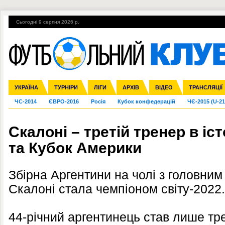
Сьогодні 9 серпня 2026 р.
Гарячі теми
УПЛ, 2-й тур
ВІЙНА
УПЛ-ПЕРЕХОДИ
УКРАЇНА
Збірна
Ліга чемпіонів
Англія
Іспанія
Прем'єр-ліга
ТУРНІРИ
Ліга Європи
Італія
Перша ліга
ЛІГИ
Німеччина
Міжнародні
АРХІВ
Друга ліга
Франція
ВІДЕО
Ліга націй
Кубок України
Інші
ТРАНСЛЯЦІЇ
Ліга конф
ЧС-2014
ЄВРО-2016
Росія
Кубок конфедерацій
ЧЄ-2015 (U-21
Скалоні – третій тренер в іст
та Кубок Америки
Збірна Аргентини на чолі з головни
Скалоні стала чемпіоном світу-2022.
44-річний аргентинець став лише тр