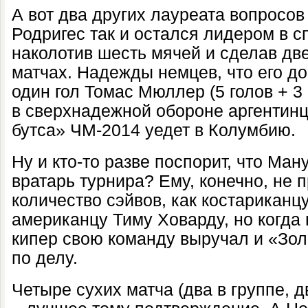
А вот два других лауреата вопросов
Родригес так и остался лидером в с
наколотив шесть мячей и сделав две
матчах. Надежды немцев, что его до
один гол Томас Мюллер (5 голов + 3
в сверхнадежной обороне аргентинц
бутса» ЧМ-2014 уедет в Колумбию.
Ну и кто-то разве поспорит, что Ма
вратарь турнира? Ему, конечно, не 
количество сэйвов, как костариканц
американцу Тиму Ховарду, но когда
кипер свою команду выручал и «Зол
по делу.
Четыре сухих матча (два в группе, 