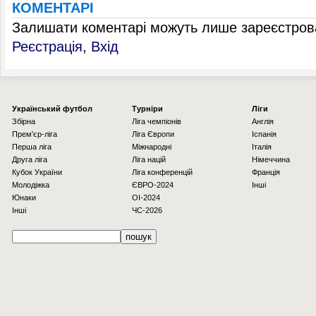
КОМЕНТАРІ
Залишати коментарі можуть лише зареєстрова
Реєстрація
,
Вхід
Українcький футбол
Турніри
Ліги
Збірна
Ліга чемпіонів
Англія
Прем'єр-ліга
Ліга Європи
Іспанія
Перша ліга
Міжнародні
Італія
Друга ліга
Ліга націй
Німеччина
Кубок України
Ліга конференцій
Франція
Молодіжка
ЄВРО-2024
Інші
Юнаки
OI-2024
Інші
ЧС-2026