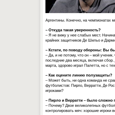
Аргентины. Конечно, на чемпионатах м
– Откуда такая уверенность?
– Я не вижу у нее слабых мест. Начин
крайних защитников Де Шильо и Дарми
– Кстати, по поводу обороны: Вы б
– Да, и не потому, что он – мой учени
последние два месяца, включая сбор. 
марта, здорово играл Палетта, но с т
– Как оцените линию полузащиты?
– Может быть, ни одна команда не срав
футболистов: Пирло, Верратти, Де Рос
игроками?
– Пирло и Верратти – было сложно 
– Почему? Двое великолепных футбол
контролировать мяч: хорошие игроки в