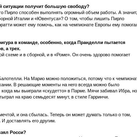
кой ситуации получит большую свободу?
что Пирло способен выполнять огромный объем работы. А значит,
борной Италии и «Ювентуса»? О том, чтобы лишить Пирло
рратти может ему помочь, как на чемпионате Европы ему помога
игура в команде, особенно, когда Пранделли пытается
, а трех.
ой схеме и в сборной, и в «Роме». Он очень здорово помогает
Балотелли. На Марио можно положиться, потому что к чемпиона
хании. В решающие моменты на него всегда можно было
 когда мы выиграли «скудетто» в Парме. Мячи забивал Ибра, но
ыграл на краю семьдесят минут, в стиле Гарринчи.
мечтой, и она сбылась. Теперь он может думать только о том,
 И доставлять его другим.
взял Росси?