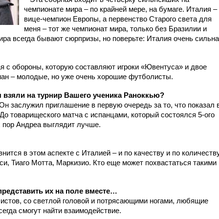
чемпионате мира – по крайней мере, на бумаге. Италия –
вице-чемпион Европы, а первенство Старого света для
меня – тот же чемпионат мира, только без Бразилии и
ира всегда бывают сюрпризы, но поверьте: Италия очень сильна
ая с обороны, которую составляют игроки «Ювентуса» и двое
ан – молодые, но уже очень хорошие футболисты.
ы взяли на турнир Вашего ученика Раноккью?
к. Он заслужил приглашение в первую очередь за то, что показал 
До товарищеского матча с испанцами, который состоялся 5-ого
ех пор Андреа выглядит лучше.
нится в этом аспекте с Италией – и по качеству и по количеств
си, Тиаго Мотта, Маркизио. Кто еще может похвастаться такими
представить их на поле вместе…
истов, со светлой головой и потрясающими ногами, любящие
сегда смогут найти взаимодействие.