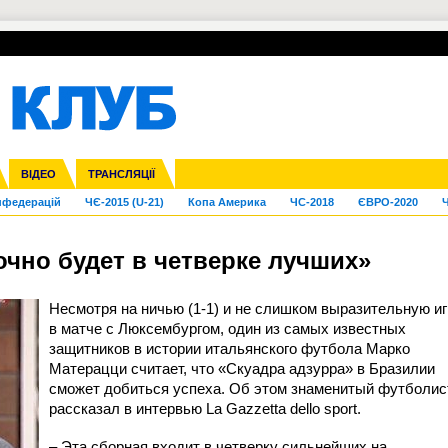
УПЛ-ПЕРЕХОДИ
СКРИЖАЛІ
ЄВРОКУБКИ
Зол
га ліга
Франція
ВІДЕО
Ліга націй
Кубок України
Інші
ТРАНСЛЯЦІЇ
Ліга конференцій
Молодіжка
ЄВРО-2024
Юнаки
Інші
OI-2024
ЧС-2026
нфедерацій
ЧЄ-2015 (U-21)
Копа Америка
ЧС-2018
ЄВРО-2020
Ч
очно будет в четверке лучших»
Несмотря на ничью (1-1) и не слишком выразительную иг
в матче с Люксембургом, один из самых известных
защитников в истории итальянского футбола Марко
Матерацци считает, что «Скуадра адзурра» в Бразилии
сможет добиться успеха. Об этом знаменитый футболис
рассказал в интервью La Gazzetta dello sport.
– Эта сборная входит в четверку сильнейших на