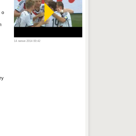
 о
л
14 липня 2014 00:42
ту