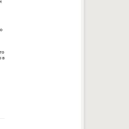
и
го
то
о в