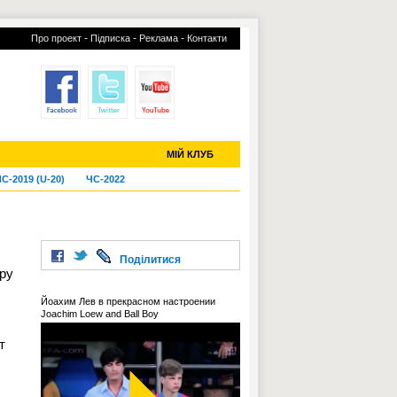
-
-
-
Про проект
Підписка
Реклама
Контакти
отий КЛУБ
УСІ ТРАНСФЕРИ
МІЙ КЛУБ
С-2019 (U-20)
ЧС-2022
Поділитися
ру
Йоахим Лев в прекрасном настроении
Joachim Loew and Ball Boy
т