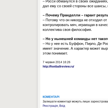
– Росси обманулся в своих ожиданиях,
дал ему со своей стороны все шансы, н
– Почему Пранделли – гарант резул
– Потому что он никогда не отходил о
контролировать мяч, играющая в качес
коллектива своя философия.
– Но у нынешней команды нет такого
– Но у нее есть Буффон, Пирло, Де Ро
имеет значение. А характер может выр
этом понимает.
7 червня 2014 16:26
http://footballreview.ru/
КОМЕНТАРІ
Залишати коментарі можуть лише зареєстрован
Реєстрація
,
Вхід