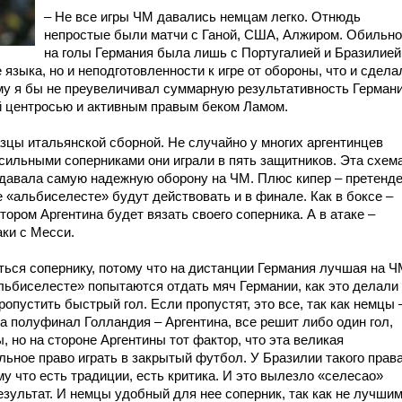
– Не все игры ЧМ давались немцам легко. Отнюдь
непростые были матчи с Ганой, США, Алжиром. Обильн
на голы Германия была лишь с Португалией и Бразилией
языка, но и неподготовленности к игре от обороны, что и сдела
му я бы не преувеличивал суммарную результативность Германи
ой центросью и активным правым беком Ламом.
зцы итальянской сборной. Не случайно у многих аргентинцев
сильными соперниками они играли в пять защитников. Эта схем
о давала самую надежную оборону на ЧМ. Плюс кипер – претенд
е «альбиселесте» будут действовать и в финале. Как в боксе –
отором Аргентина будет вязать своего соперника. А в атаке –
аки с Месси.
ться сопернику, потому что на дистанции Германия лучшая на Ч
льбиселесте» попытаются отдать мяч Германии, как это делали
ропустить быстрый гол. Если пропустят, это все, так как немцы 
на полуфинал Голландия – Аргентина, все решит либо один гол,
 но на стороне Аргентины тот фактор, что эта великая
ьное право играть в закрытый футбол. У Бразилии такого прав
му что есть традиции, есть критика. И это вылезло «селесао»
результат. И немцы удобный для нее соперник, так как не лучши