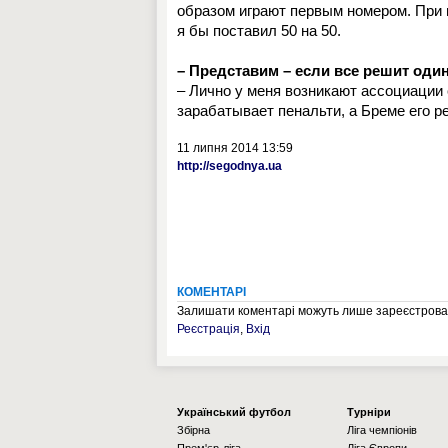
образом играют первым номером. При в
я бы поставил 50 на 50.
– Представим – если все решит один 
– Лично у меня возникают ассоциации 
зарабатывает пенальти, а Бреме его р
11 липня 2014 13:59
http://segodnya.ua
КОМЕНТАРІ
Залишати коментарі можуть лише зареєстрован
Реєстрація
,
Вхід
Українcький футбол
Турніри
Збірна
Ліга чемпіонів