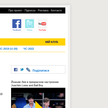
-
-
-
Про проект
Підписка
Реклама
Контакти
отий КЛУБ
УСІ ТРАНСФЕРИ
МІЙ КЛУБ
С-2019 (U-20)
ЧС-2022
Поділитися
Йоахим Лев в прекрасном настроении
Joachim Loew and Ball Boy
ко