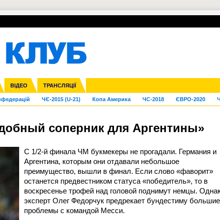
УПЛ-ПЕРЕХОДИ
СКРИЖАЛІ
ЄВРОКУБКИ
Зол
га ліга
Франція
ВІДЕО
Ліга націй
Кубок України
Інші
ТРАНСЛЯЦІЇ
Ліга конференцій
Молодіжка
ЄВРО-2024
Юнаки
Інші
OI-2024
ЧС-2026
нфедерацій
ЧЄ-2015 (U-21)
Копа Америка
ЧС-2018
ЄВРО-2020
Ч
удобный соперник для Аргентины»
С 1/2-й финала ЧМ букмекеры не прогадали. Германия и
Аргентина, которым они отдавали небольшое
преимущество, вышли в финал. Если слово «фаворит»
останется предвестником статуса «победитель», то в
воскресенье трофей над головой поднимут немцы. Одна
эксперт Олег Федорчук предрекает бундестиму большие
проблемы с командой Месси.