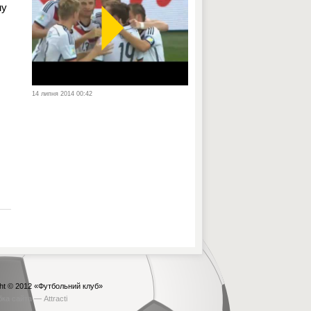
му
14 липня 2014 00:42
ht © 2012
«Футбольний клуб»
бка сайта —
Attracti