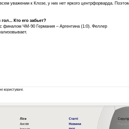
сем уважении к Клозе, у них нет яркого центрфорварда. Поэто
гол... Кто его забьет?
с финалом ЧМ-90 Германия – Аргентина (1:0). Феллер
еализовывает.
і користувачі.
Ліги
Статті
Copyrig
Англія
Новини
Рорзро