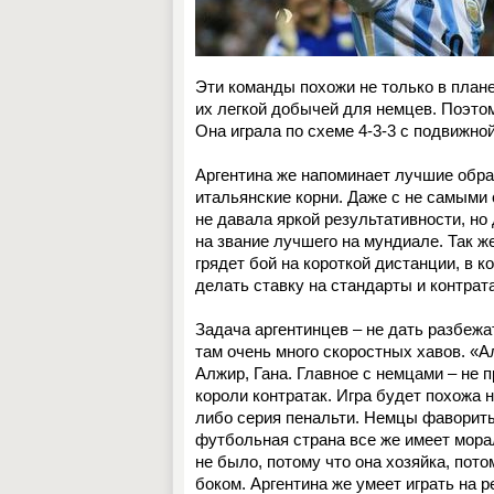
Эти команды похожи не только в плане 
их легкой добычей для немцев. Поэто
Она играла по схеме 4-3-3 с подвижн
Аргентина же напоминает лучшие обра
итальянские корни. Даже с не самыми 
не давала яркой результативности, н
на звание лучшего на мундиале. Так ж
грядет бой на короткой дистанции, в к
делать ставку на стандарты и контрат
Задача аргентинцев – не дать разбежа
там очень много скоростных хавов. «А
Алжир, Гана. Главное с немцами – не п
короли контратак. Игра будет похожа 
либо серия пенальти. Немцы фавориты,
футбольная страна все же имеет морал
не было, потому что она хозяйка, пото
боком. Аргентина же умеет играть на 