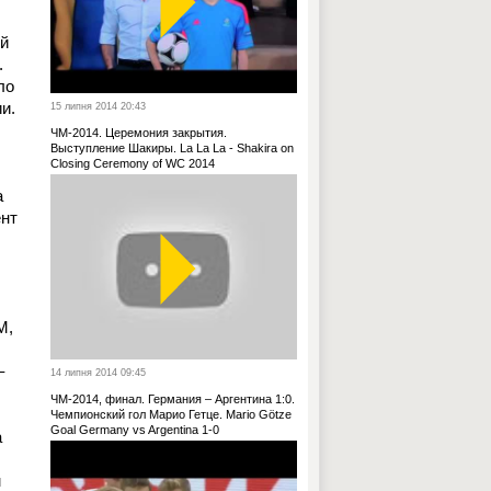
ой
.
ло
и.
15 липня 2014 20:43
ЧМ-2014. Церемония закрытия.
Выступление Шакиры. La La La - Shakira on
Closing Ceremony of WC 2014
а
ент
М,
–
14 липня 2014 09:45
ЧМ-2014, финал. Германия – Аргентина 1:0.
Чемпионский гол Марио Гетце. Mario Götze
Goal Germany vs Argentina 1-0
а
м