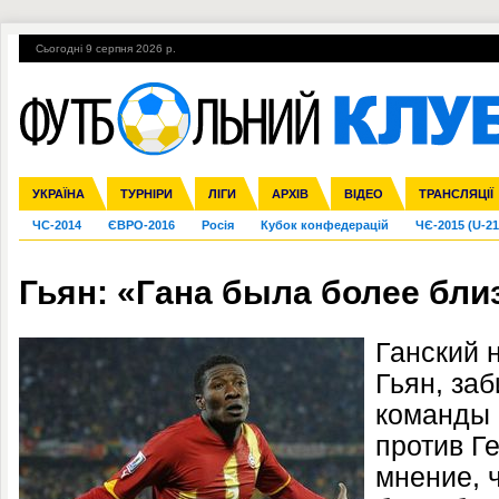
Сьогодні 9 серпня 2026 р.
Гарячі теми
УПЛ, 2-й тур
ВІЙНА
УПЛ-ПЕРЕХОДИ
УКРАЇНА
Збірна
Ліга чемпіонів
Англія
Іспанія
Прем'єр-ліга
ТУРНІРИ
Ліга Європи
Італія
Перша ліга
ЛІГИ
Німеччина
Міжнародні
АРХІВ
Друга ліга
Франція
ВІДЕО
Ліга націй
Кубок України
Інші
ТРАНСЛЯЦІЇ
Ліга конф
ЧС-2014
ЄВРО-2016
Росія
Кубок конфедерацій
ЧЄ-2015 (U-21
Гьян: «Гана была более бли
Ганский 
Гьян, за
команды 
против Ге
мнение, 