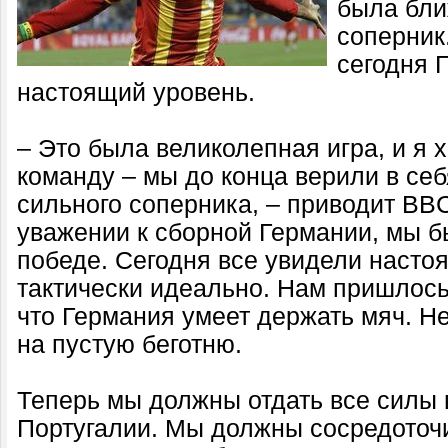
была бли
соперник
сегодня 
настоящий уровень.
– Это была великолепная игра, и я 
команду – мы до конца верили в себ
сильного соперника, – приводит BBC
уважении к сборной Германии, мы б
победе. Сегодня все увидели насто
тактически идеально. Нам пришлось
что Германия умеет держать мяч. Не
на пустую беготню.
Теперь мы должны отдать все силы 
Португалии. Мы должны сосредоточ