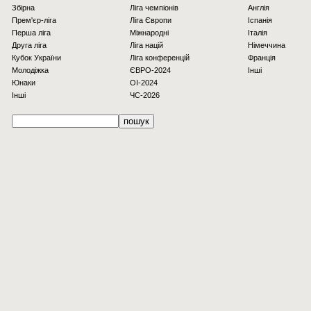
Збірна
Ліга чемпіонів
Англія
Прем'єр-ліга
Ліга Європи
Іспанія
Перша ліга
Міжнародні
Італія
Друга ліга
Ліга націй
Німеччина
Кубок України
Ліга конференцій
Франція
Молодіжка
ЄВРО-2024
Інші
Юнаки
OI-2024
Інші
ЧС-2026