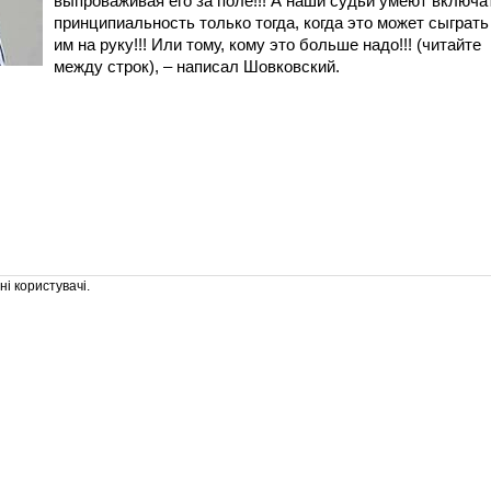
выпроваживая его за поле!!! А наши судьи умеют включа
принципиальность только тогда, когда это может сыграть
им на руку!!! Или тому, кому это больше надо!!! (читайте
между строк), – написал Шовковский.
і користувачі.