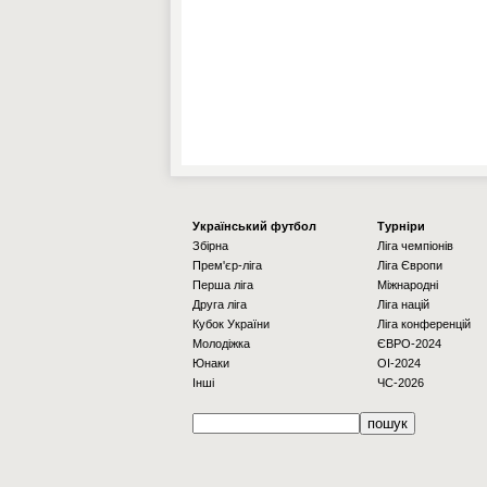
Українcький футбол
Турніри
Збірна
Ліга чемпіонів
Прем'єр-ліга
Ліга Європи
Перша ліга
Міжнародні
Друга ліга
Ліга націй
Кубок України
Ліга конференцій
Молодіжка
ЄВРО-2024
Юнаки
OI-2024
Інші
ЧС-2026