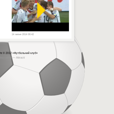
14 липня 2014 00:42
ht © 2012
«Футбольний клуб»
бка сайта —
Attracti