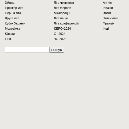
Збірна
Ліга чемпіонів
Англія
Прем'єр-ліга
Ліга Європи
Іспанія
Перша ліга
Міжнародні
Італія
Друга ліга
Ліга націй
Німеччина
Кубок України
Ліга конференцій
Франція
Молодіжка
ЄВРО-2024
Інші
Юнаки
OI-2024
Інші
ЧС-2026