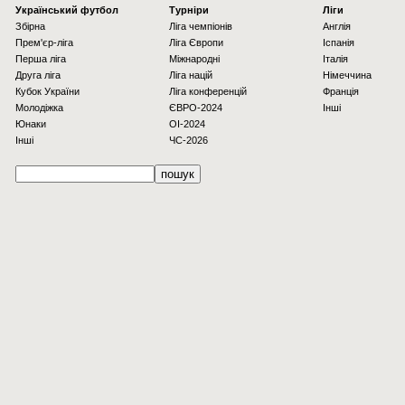
Українcький футбол
Турніри
Ліги
Збірна
Ліга чемпіонів
Англія
Прем'єр-ліга
Ліга Європи
Іспанія
Перша ліга
Міжнародні
Італія
Друга ліга
Ліга націй
Німеччина
Кубок України
Ліга конференцій
Франція
Молодіжка
ЄВРО-2024
Інші
Юнаки
OI-2024
Інші
ЧС-2026