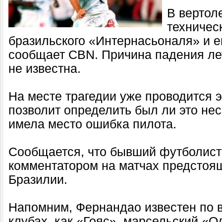
В вертол
техничес
бразильского «Интернасьоналя» и е
сообщает CBN. Причина падения ле
не известна.
На месте трагедии уже проводится э
позволит определить был ли это не
имела место ошибка пилота.
Сообщается, что бывший футболист
комментатором на матчах предстоя
Бразилии.
Напомним, Фернандао известен по 
клубах, как «Гояс», марсельский «О