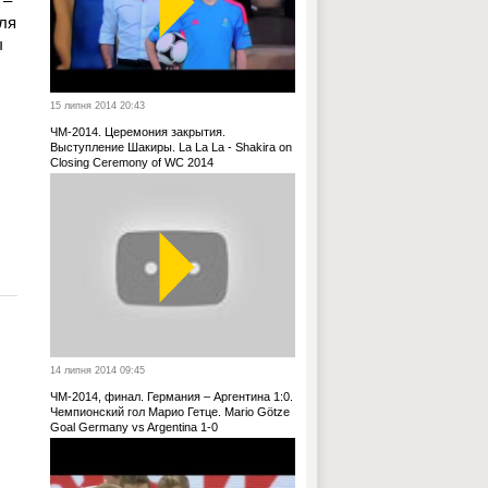
 –
ля
ы
15 липня 2014 20:43
ЧМ-2014. Церемония закрытия.
Выступление Шакиры. La La La - Shakira on
Closing Ceremony of WC 2014
14 липня 2014 09:45
ЧМ-2014, финал. Германия – Аргентина 1:0.
Чемпионский гол Марио Гетце. Mario Götze
Goal Germany vs Argentina 1-0