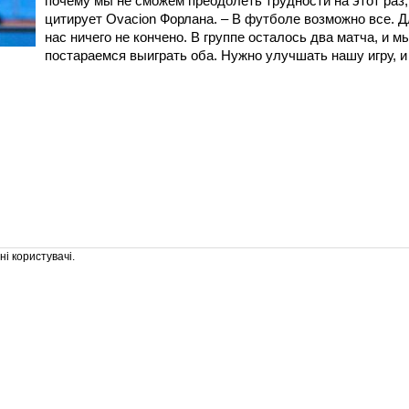
почему мы не сможем преодолеть трудности на этот раз,
цитирует Ovacion Форлана. – В футболе возможно все. Д
нас ничего не кончено. В группе осталось два матча, и м
постараемся выиграть оба. Нужно улучшать нашу игру, и
і користувачі.