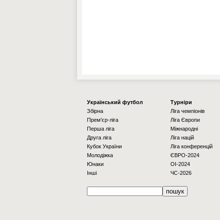
Українcький футбол
Турніри
Збірна
Ліга чемпіонів
Прем'єр-ліга
Ліга Європи
Перша ліга
Міжнародні
Друга ліга
Ліга націй
Кубок України
Ліга конференцій
Молодіжка
ЄВРО-2024
Юнаки
OI-2024
Інші
ЧС-2026