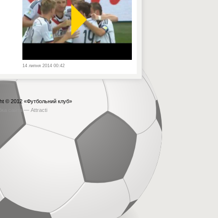
14 липня 2014 00:42
ht © 2012
«Футбольний клуб»
бка сайта —
Attracti