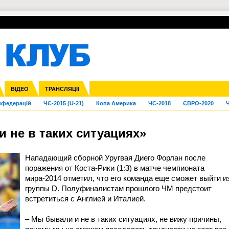
УПЛ-ПЕРЕХОДИ
СКРИЖАЛІ
ЄВРОКУБКИ
Зол
га ліга
Франція
ВІДЕО
Ліга націй
Кубок України
Інші
ТРАНСЛЯЦІЇ
Ліга конференцій
Молодіжка
ЄВРО-2024
Юнаки
Інші
OI-2024
ЧС-2026
нфедерацій
ЧЄ-2015 (U-21)
Копа Америка
ЧС-2018
ЄВРО-2020
Ч
 не в таких ситуациях»
Нападающий сборной Уругвая Диего Форлан после
поражения от Коста-Рики (1:3) в матче чемпионата
мира-2014 отметил, что его команда еще сможет выйти и
группы D. Полуфиналистам прошлого ЧМ предстоит
встретиться с Англией и Италией.
– Мы бывали и не в таких ситуациях, не вижу причины,