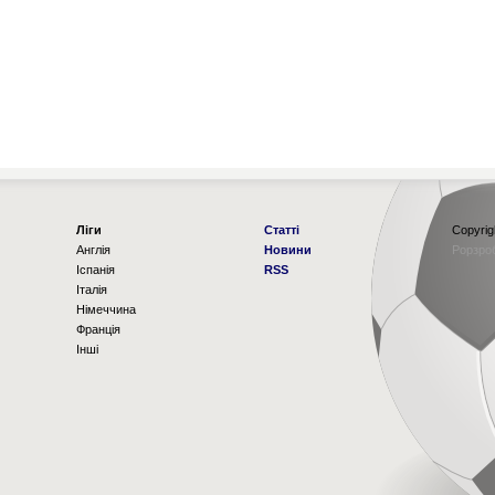
Ліги
Статті
Copyrig
Англія
Новини
Рорзро
Іспанія
RSS
Італія
Німеччина
Франція
Інші