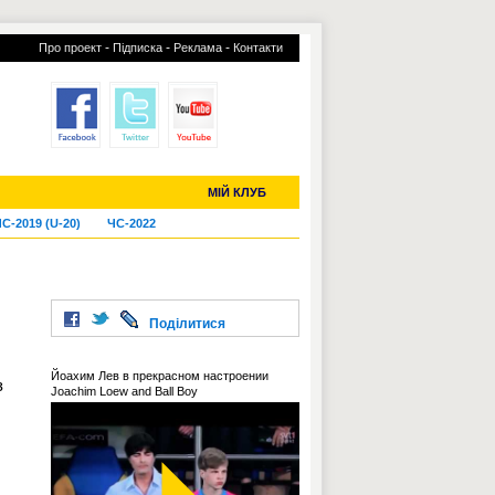
-
-
-
Про проект
Підписка
Реклама
Контакти
отий КЛУБ
УСІ ТРАНСФЕРИ
МІЙ КЛУБ
С-2019 (U-20)
ЧС-2022
Поділитися
Йоахим Лев в прекрасном настроении
з
Joachim Loew and Ball Boy