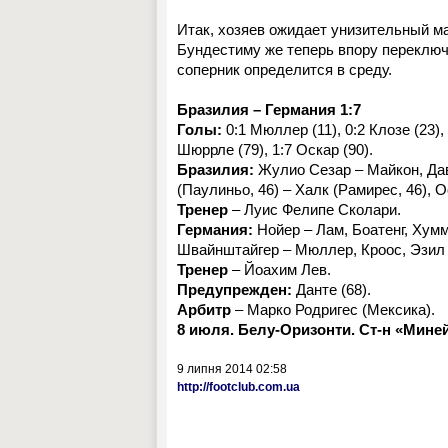
Итак, хозяев ожидает унизительный мат
Бундестиму же теперь впору переключ
соперник определится в среду.
Бразилия – Германия 1:7
Голы:
0:1
Мюллер (11), 0:2 Клозе (23), 
Шюррле (79), 1:7 Оскар (90).
Бразилия:
Жулио Сезар – Майкон, Дав
(Паулиньо, 46) – Халк (Рамирес, 46), 
Тренер
– Луис Фелипе Сколари.
Германия:
Нойер – Лам, Боатенг, Хумм
Швайнштайгер – Мюллер, Кроос, Эзил 
Тренер
– Йоахим Лев.
Предупрежден:
Данте (68).
Арбитр
– Марко Родригес (Мексика).
8
июля. Белу-Оризонти. Ст-н «Мине
9 липня 2014 02:58
http://footclub.com.ua