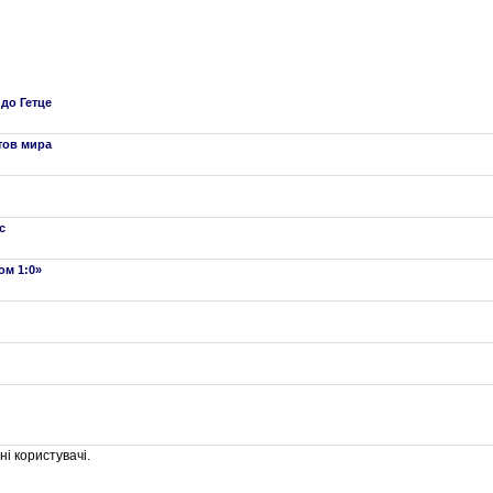
до Гетце
тов мира
с
ом 1:0»
і користувачі.