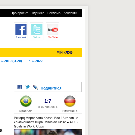
-
-
-
Про проект
Підписка
Реклама
Контакти
отий КЛУБ
УСІ ТРАНСФЕРИ
МІЙ КЛУБ
С-2019 (U-20)
ЧС-2022
Поділитися
1:7
8 липня 2014
Бразилія
Німеччина
Рекорд Мирослава Клозе. Все 16 голов на
чемпионатах мира. Miroslav Klose ● All 16
Goals in World Cups
а