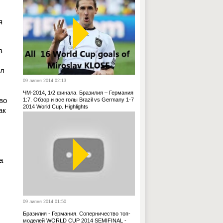
я
в
ил
09 липня 2014 02:13
ЧМ-2014, 1/2 финала. Бразилия – Германия
во
1:7. Обзор и все голы Brazil vs Germany 1-7
2014 World Cup. Highlights
ак
а
09 липня 2014 01:50
Бразилия - Германия. Соперничество топ-
моделей WORLD CUP 2014 SEMIFINAL -