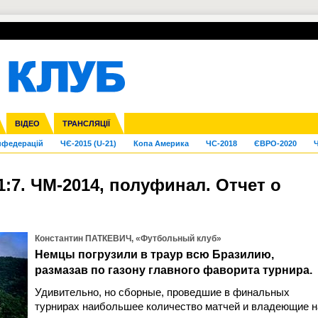
УПЛ-ПЕРЕХОДИ
СКРИЖАЛІ
ЄВРОКУБКИ
Зол
га ліга
Франція
ВІДЕО
Ліга націй
Кубок України
Інші
ТРАНСЛЯЦІЇ
Ліга конференцій
Молодіжка
ЄВРО-2024
Юнаки
Інші
OI-2024
ЧС-2026
нфедерацій
ЧЄ-2015 (U-21)
Копа Америка
ЧС-2018
ЄВРО-2020
Ч
:7. ЧМ-2014, полуфинал. Отчет о
Константин ПАТКЕВИЧ, «Футбольный клуб»
Немцы погрузили в траур всю Бразилию,
размазав по газону главного фаворита турнира.
Удивительно, но сборные, проведшие в финальных
турнирах наибольшее количество матчей и владеющие н