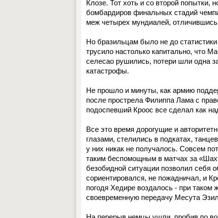
Клозе. Тот хоть и со второй попытки,
бомбардиров финальных стадий чемпи
меж четырех мундиалей, отличившись 
Но бразильцам было не до статистики 
трусило настолько капитально, что М
селесао рушились, потери шли одна за
катастрофы.
Не
прошло и минуты, как армию подде
после прострела Филиппа Лама с прав
подоспевший Кроос все сделал как на
Все это время дорогущие и авторитет
глазами, стелились в подкатах, танце
у них никак не получалось. Совсем по
таким беспомощным в матчах за «Шахте
безобидной ситуации позволил себя о
сориентировался, не пожадничал, и Кр
погодя Хедире воздалось - при таком 
своевременную передачу Месута Эзил
На перерыв немцы ушли, пробив по вор