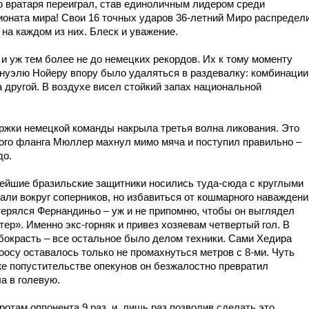
 но вратаря переиграл, став единоличным лидером среди
оната мира! Свои 16 точных ударов 36-летний Миро распредел
на каждом из них. Блеск и уважение.
и уж тем более не до немецких рекордов. Их к тому моменту
ануэлю Нойеру впору было удаляться в раздевалку: комбинации
 другой. В воздухе висел стойкий запах национальной
ржки немецкой команды накрыла третья волна ликования. Это
ого фланга Мюллер махнул мимо мяча и поступил правильно –
до.
нейшие бразильские защитники носились туда-сюда с круглыми
вали вокруг соперников, но избавиться от кошмарного наваждени
терялся Фернандиньо – уж и не припомню, чтобы он выглядел
р». Именно экс-горняк и привез хозяевам четвертый гол. В
бокрасть – все остальное было делом техники. Сами Хедира
оосу оставалось только не промахнуться метров с 8-ми. Чуть
же попустительстве опекунов он безжалостно превратил
а в голевую.
отам оппонента 9 раз, и лишь раз позволив сделать это