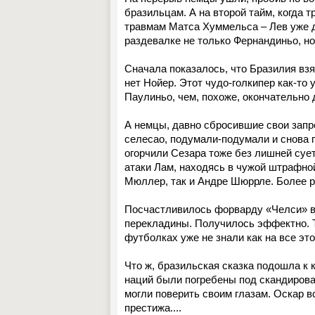
бразильцам. А на второй тайм, когда 
травмам Матса Хуммельса – Лев уже д
раздевалке не только Фернандиньо, но
Сначала показалось, что Бразилия взял
нет Нойер. Этот чудо-голкипер как-то
Паулиньо, чем, похоже, окончательно 
А немцы, давно сбросившие свои зап
селесао, подумали-подумали и снова п
огорчили Сезара тоже без лишней суе
атаки Лам, находясь в чужой штрафной
Мюллер, так и Андре Шюррле. Более 
Посчастливилось форварду «Челси» вк
перекладины. Получилось эффектно. Та
футболках уже не знали как на все э
Что ж, бразильская сказка подошла к
наций были погребены под скандирова
могли поверить своим глазам. Оскар вс
престижа....