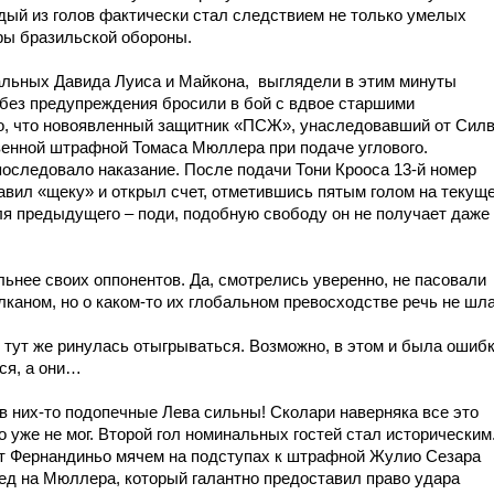
ый из голов фактически стал следствием не только умелых
гры бразильской обороны.
тальных Давида Луиса и Майкона, выглядели в этим минуты
без предупреждения бросили в бой с вдвое старшими
го, что новоявленный защитник «ПСЖ», унаследовавший от Сил
твенной штрафной Томаса Мюллера при подаче углового.
последовало наказание. После подачи Тони Крооса 13-й номер
авил «щеку» и открыл счет, отметившись пятым голом на текущ
я предыдущего – поди, подобную свободу он не получает даже
льнее своих оппонентов. Да, смотрелись уверенно, не пасовали
каном, но о каком-то их глобальном превосходстве речь не шла
 тут же ринулась отыгрываться. Возможно, в этом и была ошибк
ся, а они…
ж в них-то подопечные Лева сильны! Сколари наверняка все это
о уже не мог. Второй гол номинальных гостей стал историческим
от Фернандиньо мячем на подступах к штрафной Жулио Сезара
ед на Мюллера, который галантно предоставил право удара