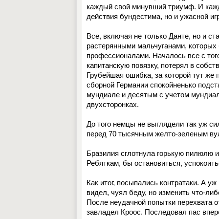
каждый свой минувший триумф. И кажд
действия бундестима, но и ужасной и
Все, включая не только Данте, но и с
растерянными мальчуганами, которых 
профессионалами. Началось все с то
капитанскую повязку, потерял в собс
Грубейшая ошибка, за которой тут же 
сборной Германии спокойненько подст
мундиале и десятым с учетом мундиал
двухсторонках.
До того немцы не выглядели так уж си
перед 70 тысячным желто-зеленым вул
Бразилия сглотнула горькую пилюлю и
Ребяткам, бы остановиться, успокоить
Как итог, посыпались контратаки. А у
видел, чуял беду, но изменить что-либ
После неудачной попытки перехвата 
завладел Кроос. Последовал пас впер