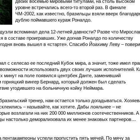
двоих восемью мировыми титулами, на столь высоком
уровне встречались всего-то второй раз. В финале
ЧМ-2002, как известно, бразильцы взяли вверх благодар
дублю поймавшего кураж Роналдо.
 дуэли вспоминал дела 12-летней давности? Разве что Миросла
лся в составе проигравших. Уже догнав Роналдо по количеству
егодня вновь вышел в «старте». Спасибо Йоахиму Леву – повер
ал с селесао ее последний Кубок мира, а значит, тоже имел пра
 возможности использовать двух своих лучших исполнителей. К
ых минут на поле появился центрбек Данте, заменивший
и горняцкий вингер Бернард, который должен был сделать
твие угодившего на больничную койку Неймара.
бразильский тренер, нам остается только догадываться. Хозяев
склеились – называйте, как хотите. Дабы лояльнее – не
орые возлагали на них 200 000 миллионов соотечественников. А
нды настолько деморализовала их менее знаковых партнеров…
а пентакампеоны успели пропустить пять мячей. По мячу за