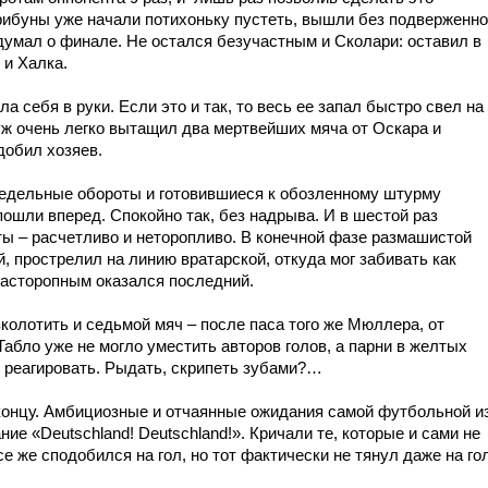
трибуны уже начали потихоньку пустеть, вышли без подверженно
умал о финале. Не остался безучастным и Сколари: оставил в
 и Халка.
а себя в руки. Если это и так, то весь ее запал быстро свел на
 уж очень легко вытащил два мертвейших мяча от Оскара и
добил хозяев.
редельные обороты и готовившиеся к обозленному штурму
ошли вперед. Спокойно так, без надрыва. И в шестой раз
ты – расчетливо и неторопливо. В конечной фазе размашистой
, прострелил на линию вратарской, откуда мог забивать как
расторопным оказался последний.
олотить и седьмой мяч – после паса того же Мюллера, от
бло уже не могло уместить авторов голов, а парни в желтых
то реагировать. Рыдать, скрипеть зубами?…
 концу. Амбициозные и отчаянные ожидания самой футбольной и
ние «
Deutschland! Deutschland!
». Кричали те, которые и сами не
е же сподобился на гол, но тот фактически не тянул даже на го