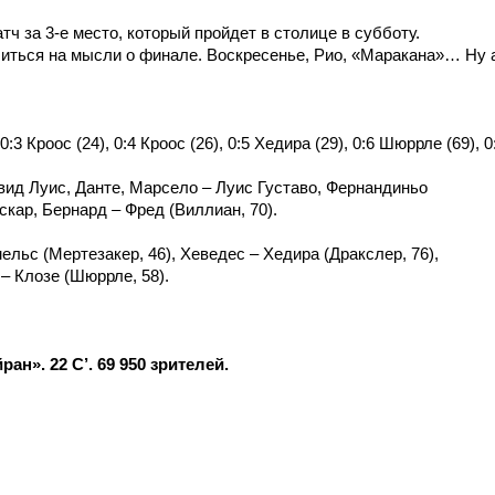
ч за 3-е место, который пройдет в столице в субботу.
иться на
мысли о финале. Воскресенье, Рио, «Маракана»… Ну 
0:3 Кроос (24), 0:4 Кроос (26), 0:5 Хедира (29), 0:6 Шюррле (69), 0
ид Луис, Данте, Марсело – Луис Густаво, Фернандиньо
Оскар, Бернард – Фред (Виллиан, 70).
ельс (Мертезакер, 46), Хеведес – Хедира (Дракслер, 76),
– Клозе (Шюррле, 58).
йран».
22 C’
. 69 950 зрителей.