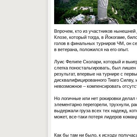
Впрочем, кто из участников нынешней
Клозе, который тогда, в Йокогаме, би
голов в финальных турниров ЧМ, он с
в ветерана, положился на его опыт.
Луис Фелипе Сколари, который и выигр
слегка поностальгировать, был лишен
результат, впервые на турнире с перв
дисквалифицированного Тиаго Силву, 
невозможное – компенсировать отсутс
Но логичные или нет рокировки делал 
элементарно перегорели, трухнули, ра
выдержали груза всех тех надежд, кот
может, все-таки потеря лидеров кома
Как бы там ни было, к исходу получас