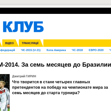
УПЛ-ПЕРЕХОДИ
СКРИЖАЛІ
ЄВРОКУБКИ
Зол
га ліга
Франція
ВІДЕО
Ліга націй
Кубок України
Інші
ТРАНСЛЯЦІЇ
Ліга конференцій
Молодіжка
ЄВРО-2024
Юнаки
Інші
OI-2024
ЧС-2026
нфедерацій
ЧЄ-2015 (U-21)
Копа Америка
ЧС-2018
ЄВРО-2020
Ч
-2014. За семь месяцев до Бразили
Дмитрий ГИРИН
Что творится в стане четырех главных
претендентов на победу на чемпионате мира за
семь месяцев до старта турнира?