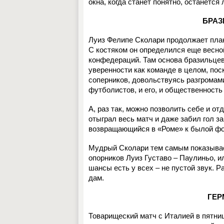
окна, когда станет понятно, останется
БРАЗИ
Луиз Фелипе Сколари продолжает пла
С костяком он определился еще весной
конфедераций. Там основа бразильцев
уверенности как команде в целом, пос
соперников, довольствуясь разгромами
футболистов, и его, и общественность
А, раз так, можно позволить себе и о
отыграл весь матч и даже забил гол з
возвращающийся в «Роме» к былой фор
Мудрый Сколари тем самым показывает 
опорников Луиз Густаво – Паулиньо, ил
шансы есть у всех – не пустой звук. Р
дам.
ГЕР
Товарищеский матч с Италией в пятниц