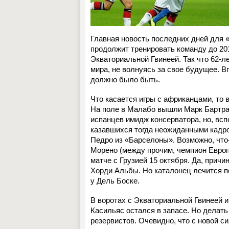
Главная новость последних дней для 
продолжит тренировать команду до 20
Экваториальной Гвинеей. Так что 62-л
мира, не волнуясь за свое будущее. Вп
должно было быть.
Что касается игры с африканцами, то 
На поле в Малабо вышли Марк Бартра,
испанцев имидж консерватора, но, вс
казавшихся тогда неожиданными кадро
Педро из «Барселоны». Возможно, что-
Морено (между прочим, чемпион Европ
матче с Грузией 15 октября. Да, прич
Хорди Альбы. Но каталонец лечится поч
у Дель Боске.
В воротах с Экваториальной Гвинеей 
Касильяс остался в запасе. Но делать
резервистов. Очевидно, что с новой с