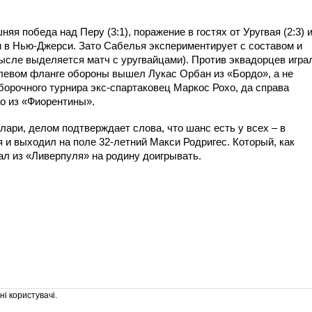
я победа над Перу (3:1), поражение в гостях от Уругвая (2:3) 
м в Нью-Джерси. Зато Сабелья экспериментирует с составом и
мысле выделяется матч с уругвайцами). Против эквадорцев игра
 левом фланге обороны вышел Лукас Орбан из «Бордо», а не
орочного турнира экс-спартаковец Маркос Рохо, да справа
о из «Фиорентины».
олари, делом подтверждает слова, что шанс есть у всех – в
 и выходил на поле 32-летний Макси Родригес. Который, как
хал из «Ливерпуля» на родину доигрывать.
і користувачі.