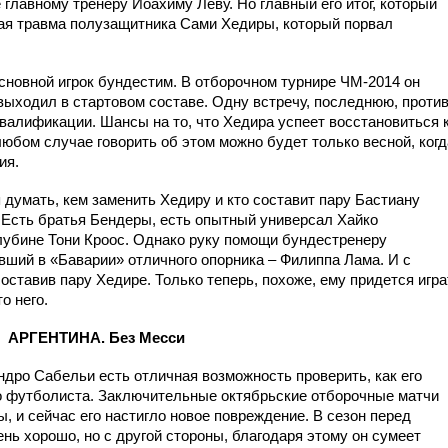
главному тренеру Йоахиму Леву. Но главный его итог, который
елая травма полузащитника Сами Хедиры, который порвал
сновной игрок бундестим. В отборочном турнире ЧМ-2014 он
 выходил в стартовом составе. Одну встречу, последнюю, проти
квалификации. Шансы на то, что Хедира успеет восстановиться 
 любом случае говорить об этом можно будет только весной, когд
ия.
думать, кем заменить Хедиру и кто составит пару Бастиану
Есть братья Бендеры, есть опытный универсал Хайко
глубине Тони Кроос. Однако руку помощи бундестренеру
вший в «Баварии» отличного опорника – Филиппа Лама. И с
оставив пару Хедире. Только теперь, похоже, ему придется игра
о него.
АРГЕНТИНА. Без Месси
ндро Сабельи есть отличная возможность проверить, как его
о футболиста. Заключительные октябрьские отборочные матчи
, и сейчас его настигло новое повреждение. В сезон перед
ень хорошо, но с другой стороны, благодаря этому он сумеет