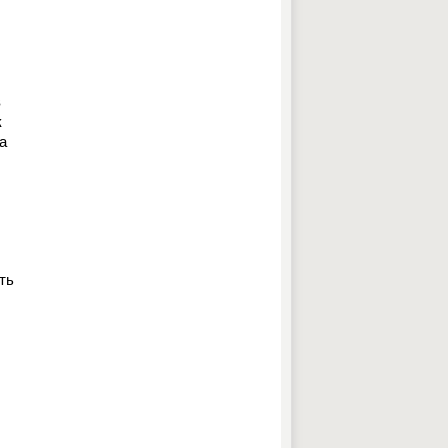
в
к
а
ть