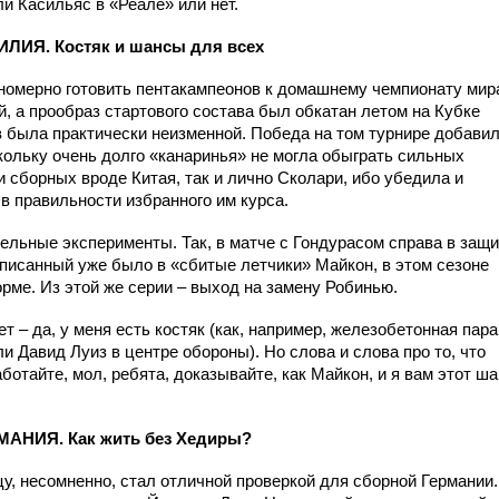
 ли Касильяс в «Реале» или нет.
ЛИЯ. Костяк и шансы для всех
номерно готовить пентакампеонов к домашнему чемпионату мир
, а прообраз стартового состава был обкатан летом на Кубке
 была практически неизменной. Победа на том турнире добави
кольку очень долго «канаринья» не могла обыграть сильных
 сборных вроде Китая, так и лично Сколари, ибо убедила и
 в правильности избранного им курса.
тдельные эксперименты. Так, в матче с Гондурасом справа в защ
аписанный уже было в «сбитые летчики» Майкон, в этом сезоне
ме. Из этой же серии – выход на замену Робинью.
– да, у меня есть костяк (как, например, железобетонная пара
и Давид Луиз в центре обороны). Но слова и слова про то, что
аботайте, мол, ребята, доказывайте, как Майкон, и я вам этот ш
МАНИЯ. Как жить без Хедиры?
у, несомненно, стал отличной проверкой для сборной Германии.