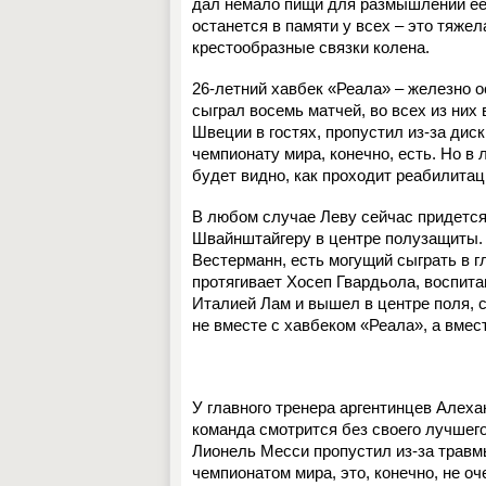
дал немало пищи для размышлений ее 
останется в памяти у всех – это тяж
крестообразные связки колена.
26-летний хавбек «Реала» – железно о
сыграл восемь матчей, во всех из них
Швеции в гостях, пропустил из-за дис
чемпионату мира, конечно, есть. Но в
будет видно, как проходит реабилитац
В любом случае Леву сейчас придется 
Швайнштайгеру в центре полузащиты. 
Вестерманн, есть могущий сыграть в 
протягивает Хосеп Гвардьола, воспита
Италией Лам и вышел в центре поля, с
не вместе с хавбеком «Реала», а вмест
У главного тренера аргентинцев Алеха
команда смотрится без своего лучшег
Лионель Месси пропустил из-за травмы
чемпионатом мира, это, конечно, не оч