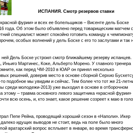
ИСПАНИЯ. Смотр резервов ставки
«красной фурии» и всех ее болельщиков – Висенте дель Боске
16 года. Об этом было объявлено перед товарищеским матчем 
етний специалист может спокойно готовить команду к чемпионат
рочем, особых волнений у дель Боске с его то заслугами и так 
в ней Дель Боске устроил смотр ближайшему резерву испанцев.
 Иньиго Мартинес, Коке, Альберто Морено. У главного тренера
помните, как перед ЧМ-2010 в ЮАР он принял несколько
вых решений, доверив место в основе сборной Серхио Бускетс
то подобное мы увидим и сейчас. Тем более что тот же 21-летн
ы среди молодежи-2013) уже выходил в основе в отборочном
ина этому – травма основного левого защитника «красной фурии»
ти всю осень, и, кто знает, какое решение созреет к маю в гол
играл Пепе Рейна, проводящий хороший сезон в «Наполи». Икер
 далеко идущих выводов не стоит, ведь на поле было много
илой вратарский вопрос всплывет в январе, во время трансферн