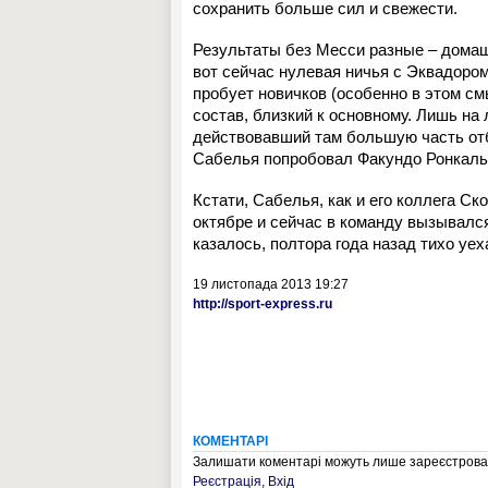
сохранить больше сил и свежести.
Результаты без Месси разные – домашня
вот сейчас нулевая ничья с Эквадоро
пробует новичков (особенно в этом с
состав, близкий к основному. Лишь на
действовавший там большую часть отб
Сабелья попробовал Факундо Ронкаль
Кстати, Сабелья, как и его коллега Ск
октябре и сейчас в команду вызывался
казалось, полтора года назад тихо уе
19 листопада 2013 19:27
http://sport-express.ru
КОМЕНТАРІ
Залишати коментарі можуть лише зареєстрован
Реєстрація
,
Вхід