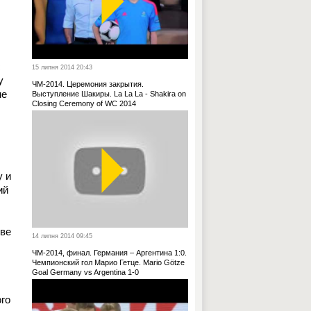
с
15 липня 2014 20:43
у
ЧМ-2014. Церемония закрытия.
не
Выступление Шакиры. La La La - Shakira on
Closing Ceremony of WC 2014
у и
ий
ове
14 липня 2014 09:45
ЧМ-2014, финал. Германия – Аргентина 1:0.
Чемпионский гол Марио Гетце. Mario Götze
Goal Germany vs Argentina 1-0
ого