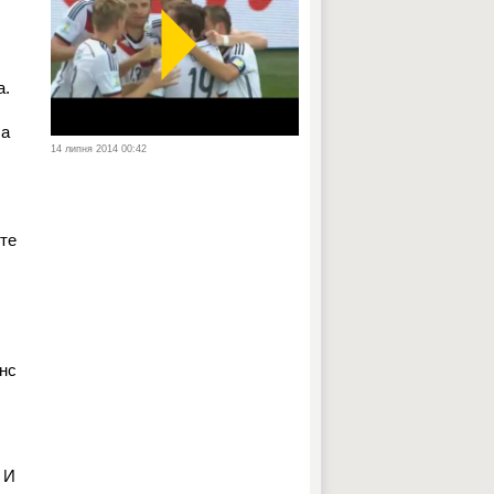
а.
ла
14 липня 2014 00:42
ите
анс
 И