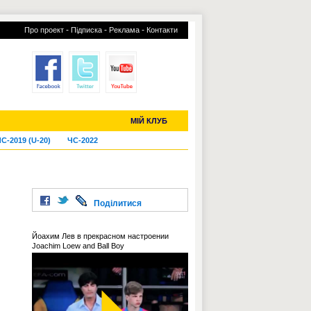
-
-
-
Про проект
Підписка
Реклама
Контакти
отий КЛУБ
УСІ ТРАНСФЕРИ
МІЙ КЛУБ
С-2019 (U-20)
ЧС-2022
и
Поділитися
Йоахим Лев в прекрасном настроении
Joachim Loew and Ball Boy