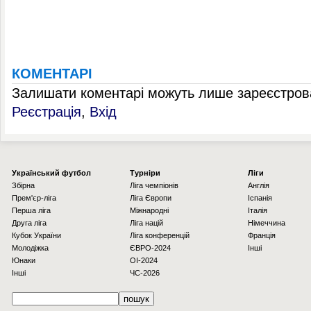
КОМЕНТАРІ
Залишати коментарі можуть лише зареєстрова
Реєстрація
,
Вхід
Українcький футбол
Турніри
Ліги
Збірна
Ліга чемпіонів
Англія
Прем'єр-ліга
Ліга Європи
Іспанія
Перша ліга
Міжнародні
Італія
Друга ліга
Ліга націй
Німеччина
Кубок України
Ліга конференцій
Франція
Молодіжка
ЄВРО-2024
Інші
Юнаки
OI-2024
Інші
ЧС-2026