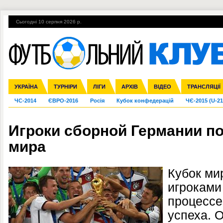
Сьогодні 10 серпня 2026 р.
Гарячі теми
УПЛ, 2-й тур
ВІЙНА
УПЛ-ПЕРЕХОДИ
УКРАЇНА
Збірна
Ліга чемпіонів
Англія
Іспанія
Прем'єр-ліга
ТУРНІРИ
Ліга Європи
Італія
Перша ліга
ЛІГИ
Німеччина
Міжнародні
АРХІВ
Друга ліга
Франція
ВІДЕО
Ліга націй
Кубок України
Інші
ТРАНСЛЯЦІЇ
Ліга конф
ЧС-2014
ЄВРО-2016
Росія
Кубок конфедерацій
ЧЄ-2015 (U-21
Игроки сборной Германии п
мира
Кубок ми
игроками
процессе
успеха. 