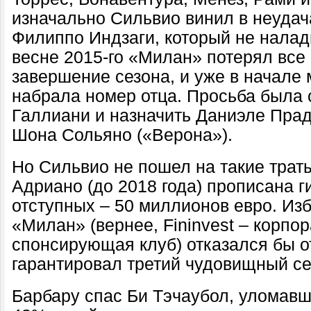
изначально Сильвио винил в неудача
Филиппо Индзаги, который не налад
весне 2015-го «Милан» потерял все
завершение сезона, и уже в начале
набрала номер отца. Просьба была 
Галлиани и назначить Даниэле Прад
Шона Сольяно («Верона»).
Но Сильвио не пошел на такие траты
Адриано (до 2018 года) прописана г
отступных – 50 миллионов евро. Изб
«Милан» (вернее, Fininvest – корпо
спонсирующая клуб) отказался бы о
гарантировал третий чудовищный се
Барбару спас Би Тэчаубол, уломавш