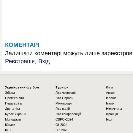
КОМЕНТАРІ
Залишати коментарі можуть лише зареєстрова
Реєстрація
,
Вхід
Українcький футбол
Турніри
Ліги
Збірна
Ліга чемпіонів
Англія
Прем'єр-ліга
Ліга Європи
Іспанія
Перша ліга
Міжнародні
Італія
Друга ліга
Ліга націй
Німеччина
Кубок України
Ліга конференцій
Франція
Молодіжка
ЄВРО-2024
Інші
Юнаки
OI-2024
Інші
ЧС-2026