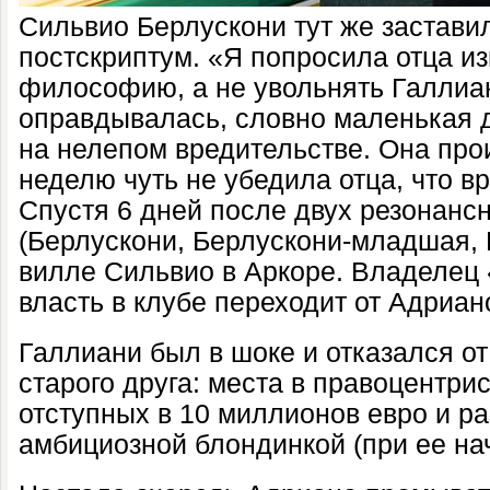
Сильвио Берлускони тут же застави
постскриптум. «Я попросила отца и
философию, а не увольнять Галлиа
оправдывалась, словно маленькая 
на нелепом вредительстве. Она прои
неделю чуть не убедила отца, что 
Спустя 6 дней после двух резонанс
(Берлускони, Берлускони-младшая, 
вилле Сильвио в Аркоре. Владелец
власть в клубе переходит от Адриан
Галлиани был в шоке и отказался о
старого друга: места в правоцентрист
отступных в 10 миллионов евро и р
амбициозной блондинкой (при ее на