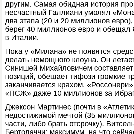
другим. Самая обидная история про
несчастный Галлиани умолял «Мона
два этапа (20 и 20 миллионов евро)
берег 40 миллионов евро и обещал 
в Италии.
Пока у «Милана» не появятся средст
делать немощного клоуна. Он летает
Синишей Михайловичем составляет 
позиций, обещает тифози громкие т
заканчивается крахом. «Россонери» 
«ПСЖ» даже 10 миллионов за Ибра
Джексон Мартинес (почти в «Атлети
недостижимой мечтой (35 миллионов
части, либо брать отсрочку). Витсел
Бертолаччи: максимум, на что сейч