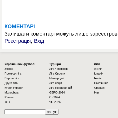
КОМЕНТАРІ
Залишати коментарі можуть лише зареєстрова
Реєстрація
,
Вхід
Українcький футбол
Турніри
Ліги
Збірна
Ліга чемпіонів
Англія
Прем'єр-ліга
Ліга Європи
Іспанія
Перша ліга
Міжнародні
Італія
Друга ліга
Ліга націй
Німеччина
Кубок України
Ліга конференцій
Франція
Молодіжка
ЄВРО-2024
Інші
Юнаки
OI-2024
Інші
ЧС-2026