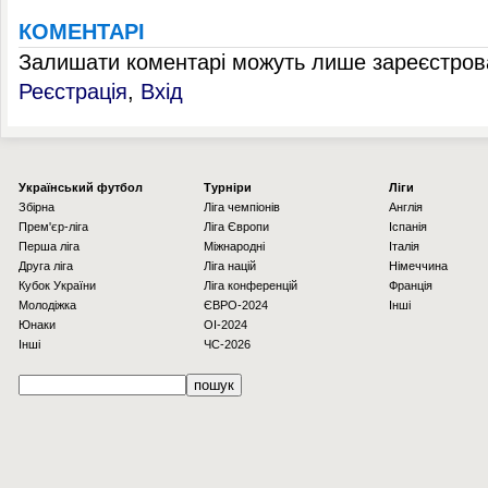
КОМЕНТАРІ
Залишати коментарі можуть лише зареєстрова
Реєстрація
,
Вхід
Українcький футбол
Турніри
Ліги
Збірна
Ліга чемпіонів
Англія
Прем'єр-ліга
Ліга Європи
Іспанія
Перша ліга
Міжнародні
Італія
Друга ліга
Ліга націй
Німеччина
Кубок України
Ліга конференцій
Франція
Молодіжка
ЄВРО-2024
Інші
Юнаки
OI-2024
Інші
ЧС-2026