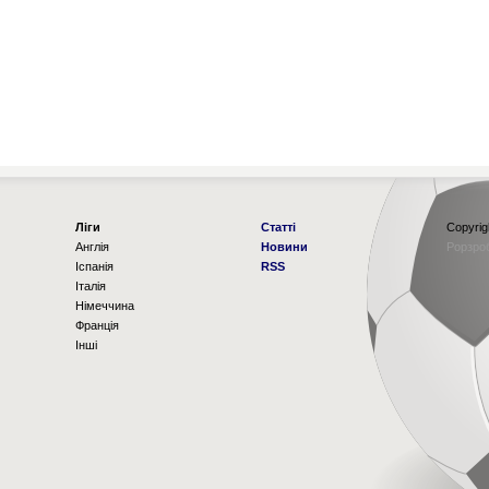
Ліги
Статті
Copyrig
Англія
Новини
Рорзро
Іспанія
RSS
Італія
Німеччина
Франція
Інші