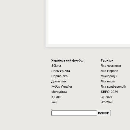
Українcький футбол
Турніри
Збірна
Ліга чемпіонів
Прем'єр-ліга
Ліга Європи
Перша ліга
Міжнародні
Друга ліга
Ліга націй
Кубок України
Ліга конференцій
Молодіжка
ЄВРО-2024
Юнаки
OI-2024
Інші
ЧС-2026