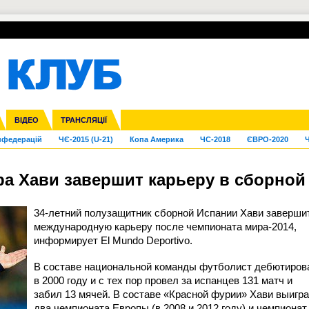
УПЛ-ПЕРЕХОДИ
СКРИЖАЛІ
ЄВРОКУБКИ
Зол
га ліга
Франція
ВІДЕО
Ліга націй
Кубок України
Інші
ТРАНСЛЯЦІЇ
Ліга конференцій
Молодіжка
ЄВРО-2024
Юнаки
Інші
OI-2024
ЧС-2026
нфедерацій
ЧЄ-2015 (U-21)
Копа Америка
ЧС-2018
ЄВРО-2020
Ч
а Хави завершит карьеру в сборной
34-летний полузащитник сборной Испании Хави заверши
международную карьеру после чемпионата мира-2014,
информирует El Mundo Deportivo.
В составе национальной команды футболист дебютиров
в 2000 году и с тех пор провел за испанцев 131 матч и
забил 13 мячей. В составе «Красной фурии» Хави выигр
два чемпионата Европы (в 2008 и 2012 году) и чемпионат