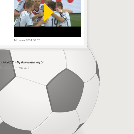
14 липня 2014 00:42
ht © 2012
«Футбольний клуб»
бка сайта —
Attracti