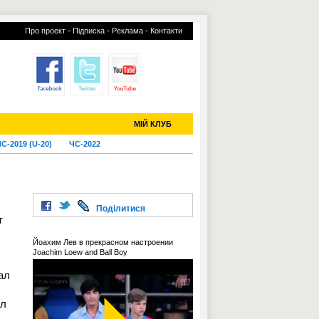
-
-
-
Про проект
Підписка
Реклама
Контакти
отий КЛУБ
УСІ ТРАНСФЕРИ
МІЙ КЛУБ
С-2019 (U-20)
ЧС-2022
Поділитися
т
Йоахим Лев в прекрасном настроении
Joachim Loew and Ball Boy
ал
ал