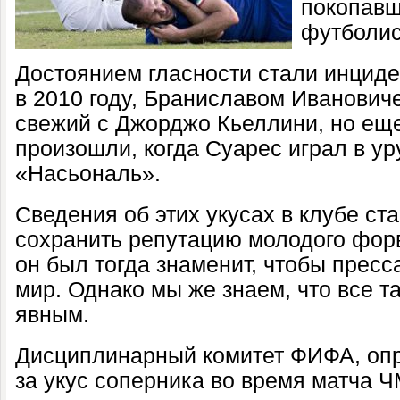
покопавш
футболис
Достоянием гласности стали инцид
в 2010 году, Браниславом Иванович
свежий с Джорджо Кьеллини, но ещ
произошли, когда Суарес играл в ур
«Насьональ».
Сведения об этих укусах в клубе ст
сохранить репутацию молодого форв
он был тогда знаменит, чтобы пресс
мир. Однако мы же знаем, что все т
явным.
Дисциплинарный комитет ФИФА, опр
за укус соперника во время матча 