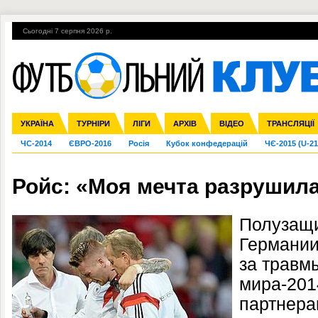
Сьогодні 7 серпня 2026 р.
Гарячі теми
УПЛ, 1-й тур
ВІЙНА
УПЛ-ПЕРЕХОДИ
УКРАЇНА
Збірна
Ліга чемпіонів
Англія
Іспанія
Прем'єр-ліга
ТУРНІРИ
Ліга Європи
Італія
Перша ліга
ЛІГИ
Німеччина
Міжнародні
АРХІВ
Друга ліга
Франція
ВІДЕО
Ліга націй
Кубок України
Інші
ТРАНСЛЯЦІЇ
Ліга конф
ЧС-2014
ЄВРО-2016
Росія
Кубок конфедерацій
ЧЄ-2015 (U-21
Ройс: «Моя мечта разрушила
Полузащи
Германии
за травм
мира-201
партнера