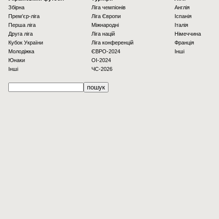
Збірна
Ліга чемпіонів
Англія
Прем'єр-ліга
Ліга Європи
Іспанія
Перша ліга
Міжнародні
Італія
Друга ліга
Ліга націй
Німеччина
Кубок України
Ліга конференцій
Франція
Молодіжка
ЄВРО-2024
Інші
Юнаки
OI-2024
Інші
ЧС-2026