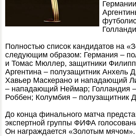
Германии
Аргентин
футболис
Голланди
Полностью список кандидатов на «З
следующим образом: Германия – по
и Томас Мюллер, защитники Филипп
Аргентина – полузащитник Анхель Д
Хавьер Маскерано и нападающий Л
– нападающий Неймар; Голландия –
Роббен; Колумбия – полузащитник 
До конца финального матча предст
экспертной группы ФИФА голосован
Он награждается «Золотым мячом».