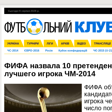
Сьогодні 6 серпня 2026 р.
Гарячі теми
УПЛ, 1-й тур
ВІЙНА
УПЛ-ПЕРЕХОДИ
УКРАЇНА
Збірна
Ліга чемпіонів
Англія
Іспанія
Прем'єр-ліга
ТУРНІРИ
Ліга Європи
Італія
Перша ліга
ЛІГИ
Німеччина
Міжнародні
АРХІВ
Друга ліга
Франція
ВІДЕО
Ліга націй
Кубок України
Інші
ТРАНСЛЯЦІЇ
Ліга конф
ЧС-2014
ЄВРО-2016
Росія
Кубок конфедерацій
ЧЄ-2015 (U-21
ФИФА назвала 10 претенден
лучшего игрока ЧМ-2014
ФИФА об
кандидат
игрока ч
число по