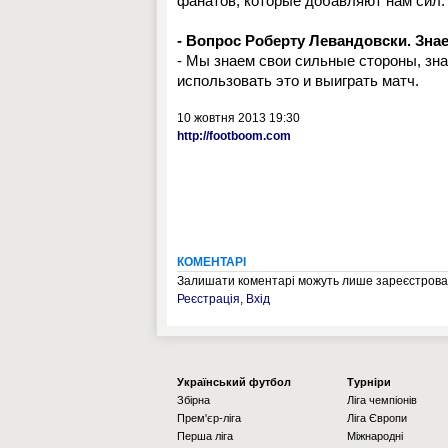
фанатов, которые добавляют нам сил
- Вопрос Роберту Левандовски. Зна
- Мы знаем свои сильные стороны, зн
использовать это и выиграть матч.
10 жовтня 2013 19:30
http://footboom.com
КОМЕНТАРІ
Залишати коментарі можуть лише зареєстрован
Реєстрація
,
Вхід
Українcький футбол
Турніри
Збірна
Ліга чемпіонів
Прем'єр-ліга
Ліга Європи
Перша ліга
Міжнародні