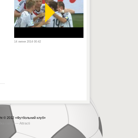
14 липня 2014 00:42
ht © 2012
«Футбольний клуб»
бка сайта —
Attracti