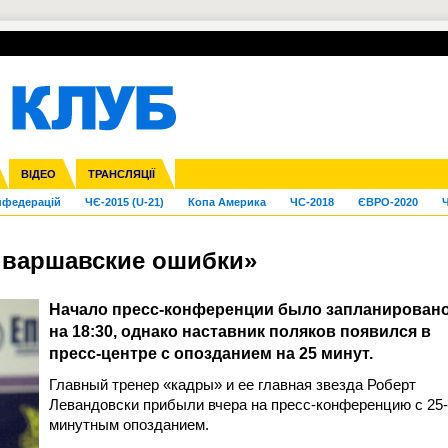
УПЛ-ПЕРЕХОДИ
СКРИЖАЛІ
ЄВРОКУБКИ
Зол
га ліга
Франція
ВІДЕО
Ліга націй
Кубок України
Інші
ТРАНСЛЯЦІЇ
Ліга конференцій
Молодіжка
ЄВРО-2024
Юнаки
Інші
OI-2024
ЧС-2026
нфедерацій
ЧЄ-2015 (U-21)
Копа Америка
ЧС-2018
ЄВРО-2020
Ч
 варшавские ошибки»
Начало пресс-конференции было запланирован
на 18:30, однако наставник поляков появился в
пресс-центре с опозданием на 25 минут.
Главный тренер «кадры» и ее главная звезда Роберт
Левандовски прибыли вчера на пресс-конференцию с 25-
минутным опозданием.