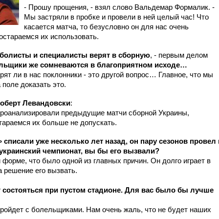
- Прошу прощения, - взял слово Вальдемар Формалик. -
Мы застряли в пробке и провели в ней целый час! Что
касается матча, то безусловно он для нас очень
остараемся их использовать.
утболисты и специалисты верят в сборную
, - первым делом
льщики же сомневаются в благоприятном исходе…
рят ли в нас поклонники - это другой вопрос… Главное, что мы
 поле доказать это.
оберт Левандовски
:
 проанализировали предыдущие матчи сборной Украины,
тараемся их больше не допускать.
 списали уже несколько лет назад, он пару сезонов провел 
 украинский чемпионат, вы бы его вызвали?
форме, что было одной из главных причин. Он долго играет в
на решение его вызвать.
мог состояться при пустом стадионе. Для вас было бы лучше
пройдет с болельщиками. Нам очень жаль, что не будет наших