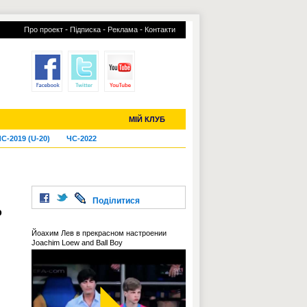
-
-
-
Про проект
Підписка
Реклама
Контакти
отий КЛУБ
УСІ ТРАНСФЕРИ
МІЙ КЛУБ
С-2019 (U-20)
ЧС-2022
Поділитися
о
Йоахим Лев в прекрасном настроении
Joachim Loew and Ball Boy