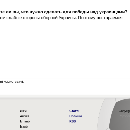
.
ете ли вы, что нужно сделать для победы над украинцами?
аем слабые стороны сборной Украины. Поэтому постараемся
і користувачі.
Ліги
Статті
Copyrig
Англія
Новини
Рорзро
Іспанія
RSS
Італія