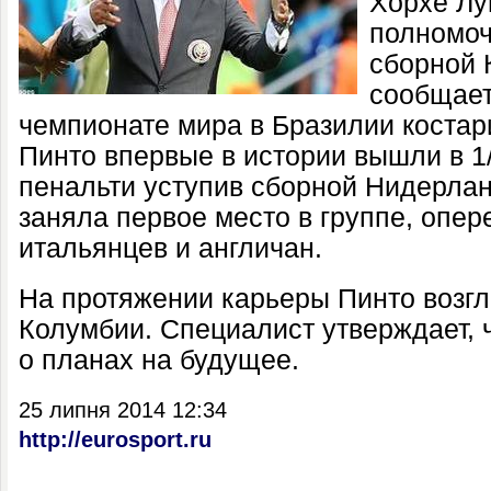
Хорхе Лу
полномоч
сборной 
сообщает
чемпионате мира в Бразилии костар
Пинто впервые в истории вышли в 1
пенальти уступив сборной Нидерлан
заняла первое место в группе, опер
итальянцев и англичан.
На протяжении карьеры Пинто возг
Колумбии. Специалист утверждает, 
о планах на будущее.
25 липня 2014 12:34
http://eurosport.ru