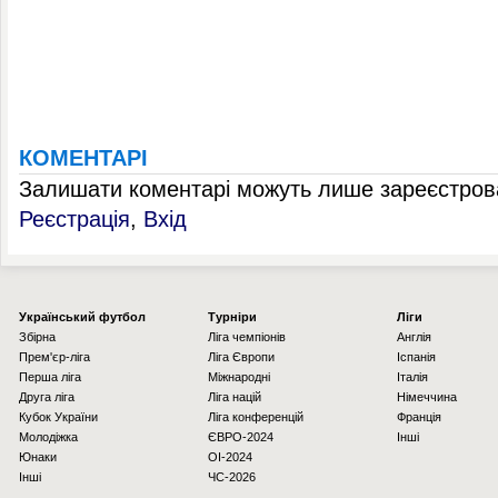
КОМЕНТАРІ
Залишати коментарі можуть лише зареєстрова
Реєстрація
,
Вхід
Українcький футбол
Турніри
Ліги
Збірна
Ліга чемпіонів
Англія
Прем'єр-ліга
Ліга Європи
Іспанія
Перша ліга
Міжнародні
Італія
Друга ліга
Ліга націй
Німеччина
Кубок України
Ліга конференцій
Франція
Молодіжка
ЄВРО-2024
Інші
Юнаки
OI-2024
Інші
ЧС-2026