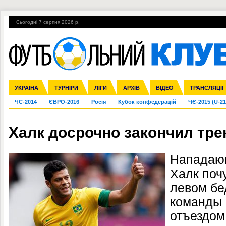
Сьогодні 7 серпня 2026 р.
Гарячі теми
УПЛ, 1-й тур
ВІЙНА
УПЛ-ПЕРЕХОДИ
УКРАЇНА
Збірна
Ліга чемпіонів
Англія
Іспанія
Прем'єр-ліга
ТУРНІРИ
Ліга Європи
Італія
Перша ліга
ЛІГИ
Німеччина
Міжнародні
АРХІВ
Друга ліга
Франція
ВІДЕО
Ліга націй
Кубок України
Інші
ТРАНСЛЯЦІЇ
Ліга конф
ЧС-2014
ЄВРО-2016
Росія
Кубок конфедерацій
ЧЄ-2015 (U-21
Халк досрочно закончил тр
Нападаю
Халк поч
левом бе
команды 
отъездом