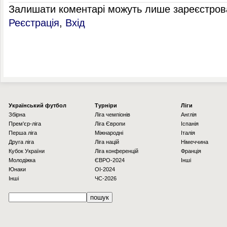
Залишати коментарі можуть лише зареєстрова
Реєстрація
,
Вхід
Українcький футбол
Турніри
Ліги
Збірна
Ліга чемпіонів
Англія
Прем'єр-ліга
Ліга Європи
Іспанія
Перша ліга
Міжнародні
Італія
Друга ліга
Ліга націй
Німеччина
Кубок України
Ліга конференцій
Франція
Молодіжка
ЄВРО-2024
Інші
Юнаки
OI-2024
Інші
ЧС-2026