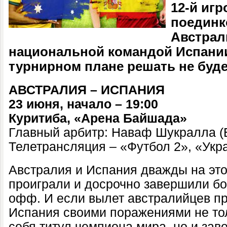
12-й игр
поединк
Австрал
национальной командой Испании.
турнирном плане решать не буде
АВСТРАЛИЯ –
ИСПАНИЯ
23 июня, начало – 19:00
Куритиба, «Арена Байшада»
Главный арбитр: Наваф Шукралла (
Телетрансляция – «Футбол 2», «Укр
Австралия и Испания дважды на эт
проиграли и досрочно завершили бо
офф. И если вылет австралийцев пр
Испания своими поражениями не тол
себя титул чемпиона мира, но и за