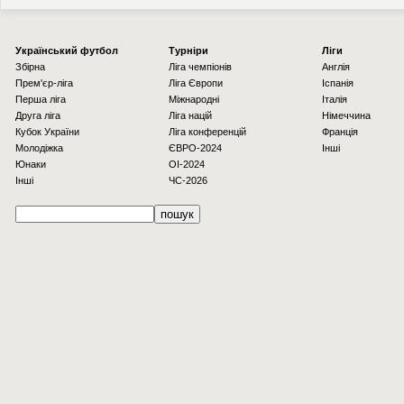
Українcький футбол
Турніри
Ліги
Збірна
Ліга чемпіонів
Англія
Прем'єр-ліга
Ліга Європи
Іспанія
Перша ліга
Міжнародні
Італія
Друга ліга
Ліга націй
Німеччина
Кубок України
Ліга конференцій
Франція
Молодіжка
ЄВРО-2024
Інші
Юнаки
OI-2024
Інші
ЧС-2026