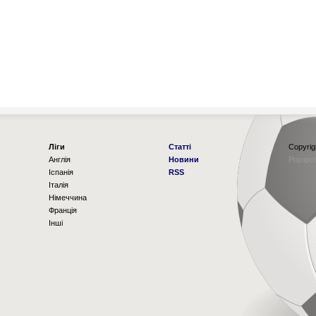
Ліги
Статті
Copyrig
Англія
Новини
Рорзро
Іспанія
RSS
Італія
Німеччина
Франція
Інші