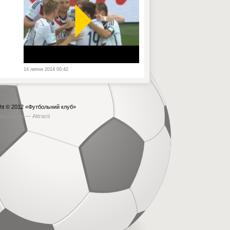
14 липня 2014 00:42
ht © 2012
«Футбольний клуб»
бка сайта —
Attracti