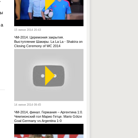
к
цы
 а
15 липня 2014 20:43
ЧМ-2014. Церемония закрытия.
Выступление Шакиры. La La La - Shakira on
Closing Ceremony of WC 2014
14 липня 2014 09:45
ЧМ-2014, финал. Германия – Аргентина 1:0.
Чемпионский гол Марио Гетце. Mario Götze
Goal Germany vs Argentina 1-0