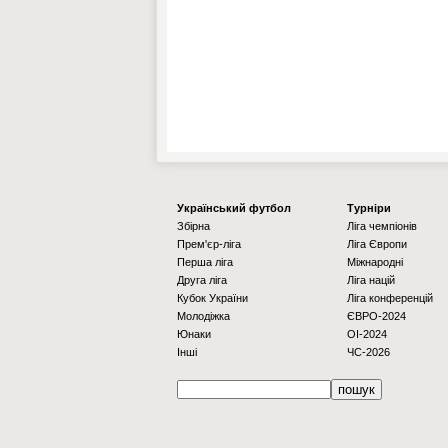
Українcький футбол
Турніри
Збірна
Ліга чемпіонів
Прем'єр-ліга
Ліга Європи
Перша ліга
Міжнародні
Друга ліга
Ліга націй
Кубок України
Ліга конференцій
Молодіжка
ЄВРО-2024
Юнаки
OI-2024
Інші
ЧС-2026