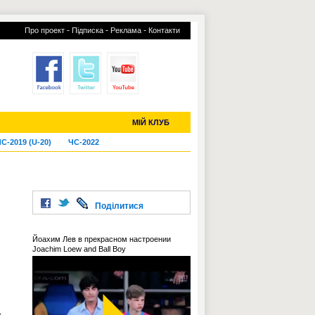
-
-
-
Про проект
Підписка
Реклама
Контакти
отий КЛУБ
УСІ ТРАНСФЕРИ
МІЙ КЛУБ
С-2019 (U-20)
ЧС-2022
Поділитися
Йоахим Лев в прекрасном настроении
Joachim Loew and Ball Boy