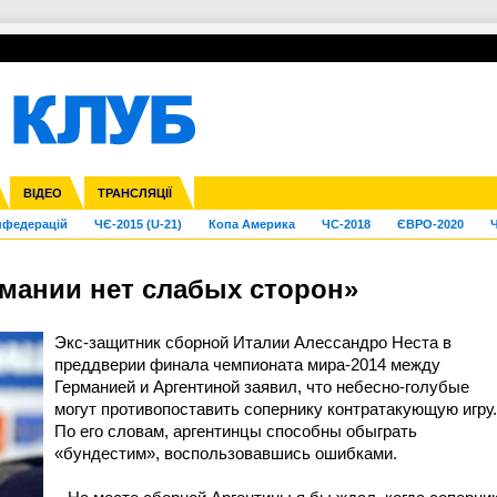
УПЛ-ПЕРЕХОДИ
СКРИЖАЛІ
ЄВРОКУБКИ
Зол
га ліга
Франція
ВІДЕО
Ліга націй
Кубок України
Інші
ТРАНСЛЯЦІЇ
Ліга конференцій
Молодіжка
ЄВРО-2024
Юнаки
Інші
OI-2024
ЧС-2026
нфедерацій
ЧЄ-2015 (U-21)
Копа Америка
ЧС-2018
ЄВРО-2020
Ч
рмании нет слабых сторон»
Экс-защитник сборной Италии Алессандро Неста в
преддверии финала чемпионата мира-2014 между
Германией и Аргентиной заявил, что небесно-голубые
могут противопоставить сопернику контратакующую игру.
По его словам, аргентинцы способны обыграть
«бундестим», воспользовавшись ошибками.