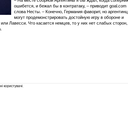
– На месте сборной Аргентины я бы ждал, когда соперни
ошибется, и бежал бы в контратаку, – приводит goal.com
слова Несты. – Конечно, Германия фаворит, но аргентин
могут продемонстрировать достойную игру в обороне и
ли Лавесси. Что касается немцев, то у них нет слабых сторон,
.
і користувачі.